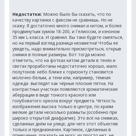
Недостатки:
Можно было бы сказать, что по
качеству картинки с фиксом не сравнишь. Но не
скажу. Я достаточно много снимал и китом, и более
продвинутым зумом 18-200, и Гелиосом, и кэноном
35 мм L-класса. И сравнил. Вы таки будете смеяться,
но на первый взгляд разница незаметна! Чтобы её
увидеть, надо внимательно присмотреться, открыв
снимки в полные размеры. Вот тогда можно
отметить, что на фотках китом детали в тенях и
светах проработаны недостаточно хорошо, мало
полутонов: небо ближе к горизонту становится
молочно-белым, а тени или, например, тёмная
одежда выглядят как чёрные плоские пятна. На
контрастных участках появляются хроматические
аберрации в виде тонкого красного или
голубоватого ореола вокруг предмета. Чёткость
изображения высока только в центре, по краям
мелкие детали несколько размыты (особенно при
широко открытой диафрагме). Это всё на снимках,
сделанных днём на улице, для чего этот объектив
только и предназначен. Картинок, сделанных в
помещении, показать не могу, их просто нет, не