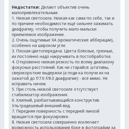
Недостатки:
Делают объектив очень
малопривлекательным:
1. Низкая светосила. Низкая как сама по себе, так и
по причине необходимости ещё сильнее зажимать
диафрагму, чтобы получить мало-мальски
приемлемое изображение.
2. Очень ощутимые ХА (хроматические абберации),
особенно на широком угле.
3. Плохая цветопередача. Цвета блёклые, грязные,
их постоянно надо накручивать в постобработке.
4. Откровенно низкая резкость по всему диапазону
фокусных расстояний. Как ни старайся: штативы,
сверхкороткие выдержки (а поди-ка получи их на
зажатой до f/7.0-f/8.0 диафрагме) - всё мимо. Не
исправить ничем.
5. При столь низкой светосиле отсутствует
стабилизатор изображения.
6. Хлипкий, разбалтывающийся конструктив.
Ультрадешевый внешний вид.
7. Передняя поверхность с передней линзой
вращается при фокусировке.
8. Низкая светосила совершенно исключает
возможность использования боке в фотографии за