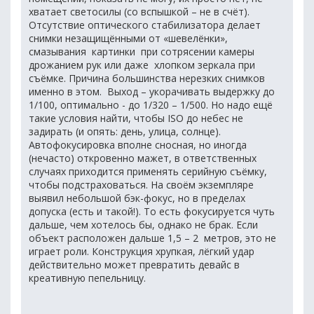
хватает светосилы (со вспышкой – не в счёт).
Отсутствие оптического стабилизатора делает
снимки незащищёнными от «шевелёнки»,
смазывания картинки при сотрясении камеры
дрожанием рук или даже хлопком зеркала при
съёмке. Причина большинства нерезких снимков
именно в этом. Выход – укорачивать выдержку до
1/100, оптимально - до 1/320 – 1/500. Но надо ещё
такие условия найти, чтобы ISO до небес не
задирать (и опять: день, улица, солнце).
Автофокусировка вполне сносная, но иногда
(нечасто) откровенно мажет, в ответственных
случаях приходится применять серийную съёмку,
чтобы подстраховаться. На своём экземпляре
выявил небольшой бэк-фокус, но в пределах
допуска (есть и такой!). То есть фокусируется чуть
дальше, чем хотелось бы, однако не брак. Если
объект расположен дальше 1,5 – 2 метров, это не
играет роли. Конструкция хрупкая, лёгкий удар
действительно может превратить девайс в
креативную пепельницу.