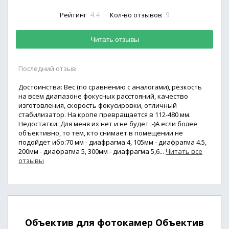
4.4
9
Рейтинг
Кол-во отзывов
Читать отзывы
Последний отзыв
Достоинства: Вес (по сравнению с аналогами), резкость
на всем диапазоне фокусных расстояний, качество
изготовления, скорость фокусировки, отличный
стабилизатор. На кропе превращается в 112-480 мм.
Недостатки: Для меня их нет и не будет :-)А если более
объективно, то тем, кто снимает в помещении не
подойдет ибо:70 мм - диафрагма 4, 105мм - диафрагма 4.5,
200мм - диафрагма 5, 300мм - диафрагма 5,6...
Читать все
отзывы
Объектив для фотокамер Объектив