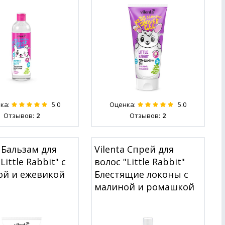
ка:
Оценка:
5.0
5.0
Отзывов:
2
Отзывов:
2
a Бальзам для
Vilenta Спрей для
Little Rabbit" с
волос "Little Rabbit"
ой и ежевикой
Блестящие локоны с
малиной и ромашкой