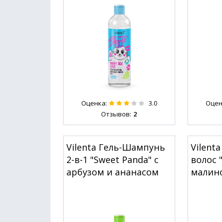
Оценка:
Оцен
3.0
Отзывов:
2
Vilenta Гель-Шампунь
Vilent
2-в-1 "Sweet Panda" с
волос "
арбузом и ананасом
малин