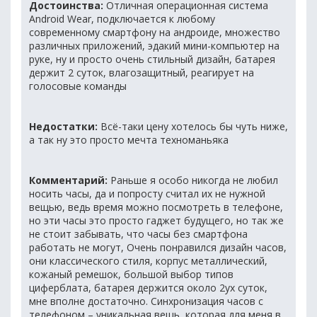
Достоинства:
Отличная операционная система
Android Wear, подключается к любому
современному смартфону на андроиде, множество
различных приложений, эдакий мини-компьютер на
руке, ну и просто очень стильный дизайн, батарея
держит 2 суток, влагозащитный, реагирует на
голосовые команды
Недостатки:
Всё-таки цену хотелось бы чуть ниже,
а так ну это просто мечта техноманьяка
Комментарий:
Раньше я особо никогда не любил
носить часы, да и попросту считал их не нужной
вещью, ведь время можно посмотреть в телефоне,
но эти часы это просто гаджет будущего, но так же
не стоит забывать, что часы без смартфона
работать не могут, Очень понравился дизайн часов,
они классического стиля, корпус металлический,
кожаный ремешок, большой выбор типов
циферблата, батарея держится около 2ух суток,
мне вполне достаточно. Синхронизация часов с
телефоном – уникальная вещь, которая для меня в