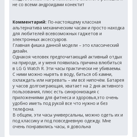
не со всеми андроидами конектит
Комментарий:
По-настоящему классная
альтернатива механическим часам и просто находка
для любителей всевозможных гаджетов и
электронных аксессуаров.
Главная фишка данной модели – это классический
дизайн.
Однакоя человек предпочитающий активный отдых
на природе, и у меня появилась причина влюбиться
в LG G Watch R. Эти часы практически не убиваемы.
С ними можно нырять в воду, биться об камни,
охлаждать или нагревать – им всё нипочём. Батарея
у часов долгоиграющая, хватает на 2 дня активного
пользования, плюс есть синхронизация с
приложениями для фитнеса и здоровья,это очень
удобно иметь под рукой все что нужно и без
телефона.
В общем, эти часы универсальны, можно одеть их и
под классику и под повседневную одежду. Мне
очень понравились часы, я довольна