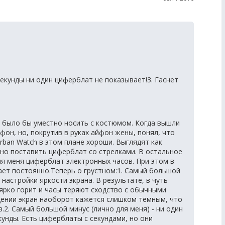
Секунды ни один циферблат не показывает!3. Гаснет
 было бы уместно носить с костюмом. Когда вышли
фон, но, покрутив в руках айфон жены, понял, что
rban Watch в этом плане хороши. Выглядят как
но поставить циферблат со стрелками. В остальное
я меня циферблат электронных часов. При этом в
тает постоянно.Теперь о грустном:1. Самый большой
 настройки яркости экрана. В результате, в чуть
ярко горит и часы теряют сходство с обычными
ении экран наоборот кажется слишком темным, что
2. Самый большой минус (лично для меня) - ни один
унды. Есть циферблаты с секундами, но они