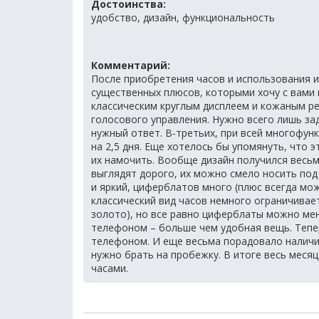
Достоинства:
удобство, дизайн, функциональность
Комментарий:
После приобретения часов и использования и
существенных плюсов, которыми хочу с вами п
классическим круглым дисплеем и кожаным р
голосового управления. Нужно всего лишь зад
нужный ответ. В-третьих, при всей многофун
на 2,5 дня. Еще хотелось бы упомянуть, что 
их намочить. Вообще дизайн получился весь
выглядят дорого, их можно смело носить под
и яркий, циферблатов много (плюс всегда мож
классический вид часов немного ограничивае
золото), но все равно циферблаты можно мен
телефоном – больше чем удобная вещь. Тепе
телефоном. И еще весьма порадовало наличи
нужно брать на пробежку. В итоге весь меся
часами.