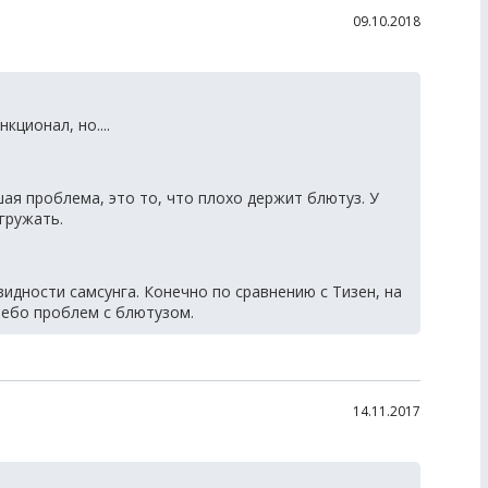
09.10.2018
ционал, но....
шая проблема, это то, что плохо держит блютуз. У
гружать.
видности самсунга. Конечно по сравнению с Тизен, на
 небо проблем с блютузом.
14.11.2017