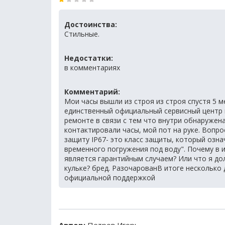
Достоинства:
Стильные.
Недостатки:
в комментариях
Комментарий:
Мои часы вышли из строя из строя спустя 5 ме
единственный официальный сервисный центр г
ремонте в связи с тем что внутри обнаружена
контактировали часы, мой пот на руке. Вопр
защиту IP67- это класс защиты, который озн
временного погружения под воду". Почему в и
является гарантийным случаем? Или что я дол
кульке? бред. РазочарованВ итоге несколько 
официальной поддержкой
Автор:
Петров Игорь