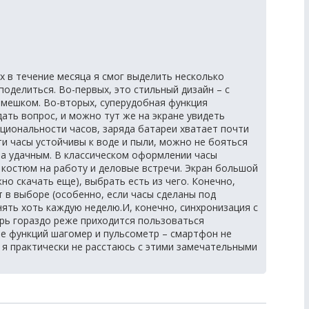
х в течение месяца я смог выделить несколько
оделиться. Во-первых, это стильный дизайн – с
емешком. Во-вторых, суперудобная функция
ать вопрос, и можно тут же на экране увидеть
кциональности часов, заряда батареи хватает почти
эти часы устойчивы к воде и пыли, можно не бояться
ма удачным. В классическом оформлении часы
 костюм на работу и деловые встречи. Экран большой
но скачать еще), выбрать есть из чего. Конечно,
т в выборе (особенно, если часы сделаны под
ять хоть каждую неделю.И, конечно, синхронизация с
рь гораздо реже приходится пользоваться
е функций шагомер и пульсометр – смартфон не
ц я практически не расстаюсь с этими замечательными