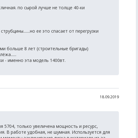
тличная. по сырой лучше не толще 40-ки
рубцины.......но ее это спасает от перегрузки
ми больше 8 лет (строительные бригады)
жа......
и - именно эта модель 1400вт.
18.09.2019
я 5704, только увеличена мощность и ресурс,
я. В работе удобная, не шумная. Используется для
и и моменты заклинивания диска в материале из-за