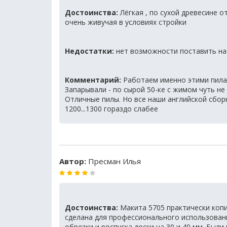
Достоинства:
Лёгкая , по сухой древесине о
очень живучая в условиях стройки
Недостатки:
нет возможности поставить на ст
Комментарий:
Работаем именно этими пила
Запарывали - по сырой 50-ке с жимом чуть не лё
Отличные пилы. Но все наши английской сборк
1200...1300 гораздо слабее
Автор:
Пресман Илья
Достоинства:
Макита 5705 практически копи
сделана для профессионального использовани
обрезки и роспуска доски на 30 и 40 мм. Был