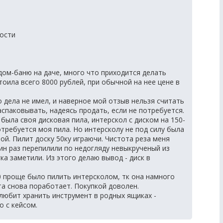
ости
дом-баню на даче, много что приходится делать
стоила всего 8000 рублей, при обычной на нее цене в
о дела не имел, и наверное мой отзыв нельзя считать
спаковывать, надеясь продать, если не потребуется.
была своя дисковая пила, интерскол с диском на 150-
отребуется моя пила. Но интерсколу не под силу была
ой. Пилит доску 50ку играючи. Чистота реза меня
ин раз перепилили по недогляду невыкрученый из
гка заметили. Из этого делаю вывод - диск в
0 проще было пилить интерсколом, тк она намного
та снова поработает. Покупкой доволен.
я любит хранить инструмент в родных ящиках -
о с кейсом.