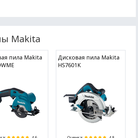
ы Makita
ая пила Makita
Дисковая пила Makita
DWME
HS7601K
ка:
Оценка:
4.6
4.8