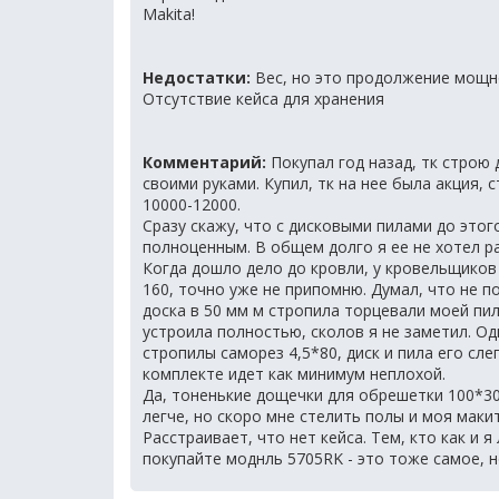
Makita!
Недостатки:
Вес, но это продолжение мощн
Отсутствие кейса для хранения
Комментарий:
Покупал год назад, тк строю 
своими руками. Купил, тк на нее была акция, 
10000-12000.
Сразу скажу, что с дисковыми пилами до этог
полноценным. В общем долго я ее не хотел ра
Когда дошло дело до кровли, у кровельщиков 
160, точно уже не припомню. Думал, что не п
доска в 50 мм м стропила торцевали моей пил
устроила полностью, сколов я не заметил. Од
стропилы саморез 4,5*80, диск и пила его сле
комплекте идет как минимум неплохой.
Да, тоненькие дощечки для обрешетки 100*3
легче, но скоро мне стелить полы и моя маки
Расстраивает, что нет кейса. Тем, кто как и 
покупайте моднль 5705RK - это тоже самое, н