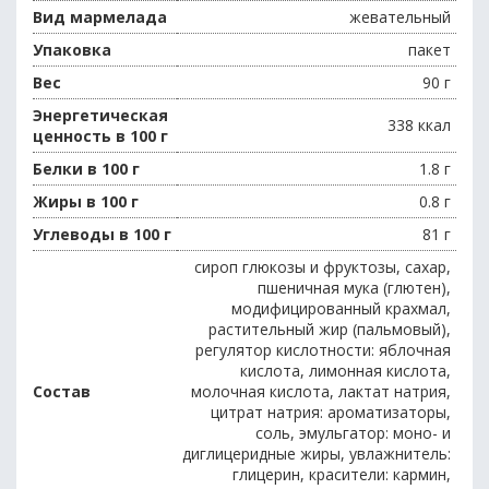
Вид мармелада
жевательный
Упаковка
пакет
Вес
90 г
Энергетическая
338 ккал
ценность в 100 г
Белки в 100 г
1.8 г
Жиры в 100 г
0.8 г
Углеводы в 100 г
81 г
сироп глюкозы и фруктозы, сахар,
пшеничная мука (глютен),
модифицированный крахмал,
растительный жир (пальмовый),
регулятор кислотности: яблочная
кислота, лимонная кислота,
Состав
молочная кислота, лактат натрия,
цитрат натрия: ароматизаторы,
соль, эмульгатор: моно- и
диглицеридные жиры, увлажнитель:
глицерин, красители: кармин,