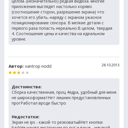
целом.-(незначительно) редкая видюха. многие
приложения выглядят настолько коряво
(соотношение сторон, разрешение экрана) что
хочется его убить.-наряду с экраном ужасное
позиционирование сенсора. В мелкие детали с
первого раза попасть нереально.В целом, твердая
4. Соотношение цены и качества на идеальном
уровне.
28.10.2013
Автор:
xantrop nodd
Достоинства:
Сборка качественная, проц 4ядра, удобный для меня
не широкоформатНет лишних предустановленных
прогРаботал вроде быстро
Недостатки:
Экран не ips - какой-то резковатыйНет кнопки
backНе нашёл инструкции по рут и ваще - никакой