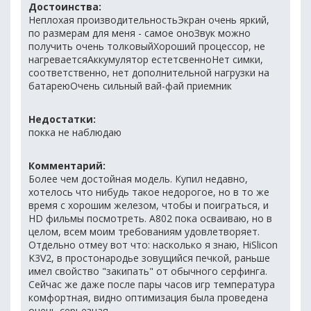
Достоинства:
Неплохая производительностьЭкран очень яркий,
по размерам для меня - самое оноЗвук можно
получить очень толковыйХороший процессор, не
нагреваетсяАккумулятор естетсвенноНет симки,
соответственно, нет дополнительной нагрузки на
батареюОчень сильный вай-фай приемник
Недостатки:
покка не наблюдаю
Комментарий:
Более чем достойная модель. Купил недавно,
хотелось что нибудь такое недорогое, но в то же
время с хорошим железом, чтобы и поиграться, и
HD фильмы посмотреть. А802 пока осваиваю, но в
целом, всем моим требованиям удовлетворяет.
Отдельно отмеу вот что: насколько я знаю, HiSlicon
K3V2, в простонародье зовущийся печкой, раньше
имел свойство "закипать" от обычного серфинга.
Сейчас же даже после пары часов игр температура
комфортная, видно оптимизация была проведена
очень серьезная.