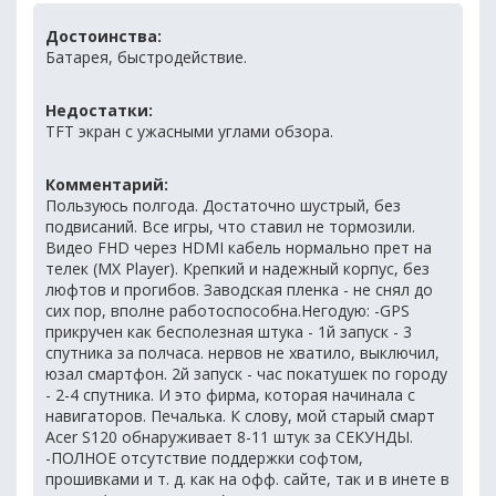
Достоинства:
Батарея, быстродействие.
Недостатки:
TFT экран с ужасными углами обзора.
Комментарий:
Пользуюсь полгода. Достаточно шустрый, без
подвисаний. Все игры, что ставил не тормозили.
Видео FHD через HDMI кабель нормально прет на
телек (MX Player). Крепкий и надежный корпус, без
люфтов и прогибов. Заводская пленка - не снял до
сих пор, вполне работоспособна.Негодую: -GPS
прикручен как бесполезная штука - 1й запуск - 3
спутника за полчаса. нервов не хватило, выключил,
юзал смартфон. 2й запуск - час покатушек по городу
- 2-4 спутника. И это фирма, которая начинала с
навигаторов. Печалька. К слову, мой старый смарт
Acer S120 обнаруживает 8-11 штук за СЕКУНДЫ.
-ПОЛНОЕ отсутствие поддержки софтом,
прошивками и т. д. как на офф. сайте, так и в инете в