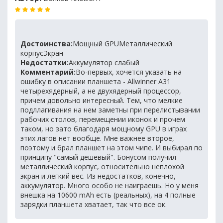
Достоинства:
Мощный GPUМеталлический
корпусЭкран
Недостатки:
Аккумулятор слабый
Комментарий:
Во-первых, хочется указать на
ошибку в описании планшета - Allwinner A31
четырехядерный, а не двухядерный процессор,
причем довольно интересный. Тем, что мелкие
подллагивания на нем заметны при перелистывании
рабочих столов, перемещении иконок и прочем
таком, но зато благодаря мощному GPU в играх
этих лагов нет вообще. Мне важнее второе,
поэтому и брал планшет на этом чипе. И выбирал по
принципу "самый дешевый". Бонусом получил
металлический корпус, относительно неплохой
экран и легкий вес. Из недостатков, конечно,
аккумулятор. Много особо не наиграешь. Но у меня
внешка на 10600 mAh есть (реальных), на 4 полные
зарядки планшета хватает, так что все ок.