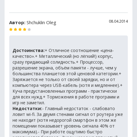
08.04.2014
Автор:
Shchuklin Oleg
Достоинства:
+ Отличное соотношение «цена-
качество».+ Металлический (но лёгкий!) корпус,
сразу придающий солидность.+ Процессор,
разрешение экрана, объём памяти - лучше, чем у
большинства планшетов этой ценовой категории.+
Заряжается не только от своей зарядки, но и от
компьютера через USB-кабель (хотя и медленнее).+
Куча предустановленных программ - практически
для всех нужд.+ Торможения в работе программ и
игр не заметил.
Недостатки:
- Главный недостаток - слабовато
ловит wi-fi. За двумя стенами сигнал от роутера уже
не находит (хотя недорогой смартфон в этом же
помещении показывает уровень сигнала 40% от
максимума).- При работе ощутимо быстро