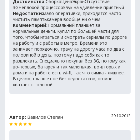
Достоинства:
СборкаЦенаЭкранОтсутствие
3GНеплохой процессорЗвук на удивление приятный
Недостатки:
мало оперативки, приходится часто
чистить памятькамера вообще ни о чем
Комментарий:
Нормальный планшет за
нормальные деньги. Купил по большей части для
того, чтобы играться и смотреть сериалы по дороге
на работу и с работы в метро. Времени это
занимает порядочно, трачу на дорогу часа по два с
половиной в день, поэтому надо себя как то
развлекать. Специально покупал без 3G, потому как
во-первых, батарея и так маленькая, во-вторых и
дома и на работе есть wi-fi, так что симка - лишнее.
В целом, планшет не без недостатков, но мне
хватает с головой.
29.10.2013
Автор:
Вавилов Степан