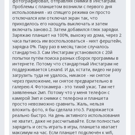
фотографировал, отправляя снимки в Инстаграм.
Проблемы с планшетом возникли с первого дня
использования - из спящего режима он просто
отключался или отключал экран так, что
приходилось его наощупь выключать и затем
включать заново.2. Затем добавился глюк зарядки.
Заряжаю планшет на 100%, выхожу из дома, через 2
часа пытаюсь им воспользоваться - нихт ферштейн,
зарядка 0%. Пару раз в месяц такое случалось
стандартно.3. Сам Инстаграм установился с 20й
попытки путём поиска разных сборок программы в
интернете. Потому что стандартный Инстаграм не
поддерживается Lexand. И да, кстати, видео ни разу
загрузить туда не удалось, никакое - ни снятое
через приложение, ни снятое предварительно в
галерею.4. Фотокамера - это тихий ужас. Там нет
заявленных 2мп. Потому что у меня телефон с
камерой 3мп и снимки с телефона и планшета
просто невозможно сравнить. Жаль, нельзя
вложить фото, я бы сделала это.5. Разряжается
реально быстро. На день активного использования
не хватит, даже не рассчитывайте. Если полностью
зарядить и сесть играть в игры, планшета хватает
максимум на час. Если планшет подключён к wifi,