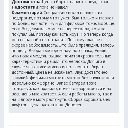
Достоинства:
Цена, сборка, начинка, звук, экран
Недостатки:
пока не нашел.
Комментарий:
Специально искал планшет из
недорогих, потому что нужен был только интернет
по большей части. Ну и для фильмов тоже. Вообще,
если бы девушка ко мне не переезжала, то и не
покупал бы, потому как есть ноут. Но теперь когда
она не на работе, он занят. Поэтому планшет -
скорее необходимость. Это была прелюдия, теперь
по делу. Выбрал методом научного тыка, Увидел,
что новая модель вышла, почитал сравнительные
характеристики и решил что неплохо. Для игр в
случае чего тоже можно использовать. Экран
достойный, цвета не искажает, Звук достаточно
громкий, фильмы смотреть можно без наушников и
довольно комфортно. Запас батареи тоже
толковый, как правило, ночью он заряжается и на
весь день мне хватает. А если работы много, так и
на 2 вполне могу растянуть. Сборка хорошая, без
люфтов. Цена адекватная. Доволен.