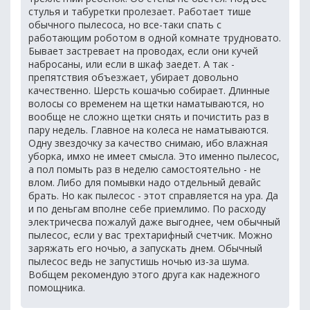
стулья и табуретки пролезает. Работает тише
обычного пылесоса, но все-таки спать с
работающим роботом в одной комнате трудновато.
Бывает застревает на проводах, если они кучей
набросаны, или если в шкаф заедет. А так -
препятствия объезжает, убирает довольно
качественно. Шерсть кошачью собирает. Длинные
волосы со временем на щетки наматываются, но
вообще не сложно щетки снять и почистить раз в
пару недель. Главное на колеса не наматываются.
Одну звездочку за качество снимаю, ибо влажная
уборка, имхо не имеет смысла. Это именно пылесос,
а пол помыть раз в неделю самостоятельно - не
влом. Либо для помывки надо отдельный девайс
брать. Но как пылесос - этот справляется на ура. Да
и по деньгам вполне себе приемлимо. По расходу
электричесва пожалуй даже выгоднее, чем обычный
пылесос, если у вас трехтарифный счетчик. Можно
заряжать его ночью, а запускать днем. Обычный
пылесос ведь не запустишь ночью из-за шума.
Вобщем рекомендую этого друга как надежного
помощника.