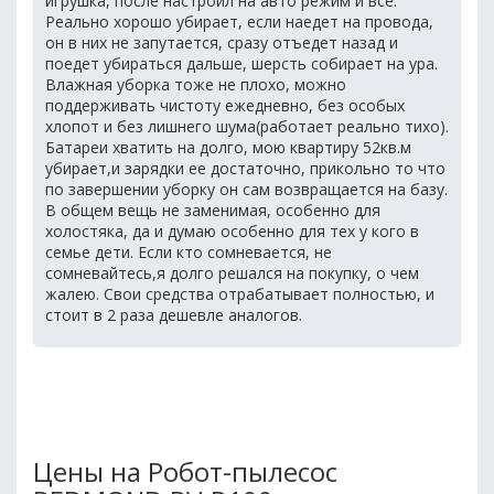
игрушка, после настроил на авто режим и все.
Реально хорошо убирает, если наедет на провода,
он в них не запутается, сразу отъедет назад и
поедет убираться дальше, шерсть собирает на ура.
Влажная уборка тоже не плохо, можно
поддерживать чистоту ежедневно, без особых
хлопот и без лишнего шума(работает реально тихо).
Батареи хватить на долго, мою квартиру 52кв.м
убирает,и зарядки ее достаточно, прикольно то что
по завершении уборку он сам возвращается на базу.
В общем вещь не заменимая, особенно для
холостяка, да и думаю особенно для тех у кого в
семье дети. Если кто сомневается, не
сомневайтесь,я долго решался на покупку, о чем
жалею. Свои средства отрабатывает полностью, и
стоит в 2 раза дешевле аналогов.
Цены на Робот-пылесос