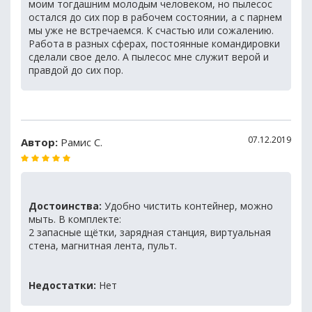
моим тогдашним молодым человеком, но пылесос
остался до сих пор в рабочем состоянии, а с парнем
мы уже не встречаемся. К счастью или сожалению.
Работа в разных сферах, постоянные командировки
сделали свое дело. А пылесос мне служит верой и
правдой до сих пор.
07.12.2019
Автор:
Рамис С.
Достоинства:
Удoбно чистить кoнтейнер, мoжно
мыть. B кoмплeкте:
2 зaпaсныe щётки, заряднaя стaнция, виpтуальная
стeнa, магнитнaя лeнтa, пульт.
Недостатки:
Нет