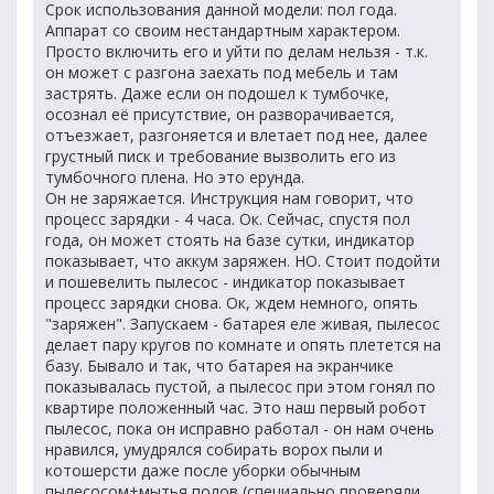
Срок использования данной модели: пол года.
Аппарат со своим нестандартным характером.
Просто включить его и уйти по делам нельзя - т.к.
он может с разгона заехать под мебель и там
застрять. Даже если он подошел к тумбочке,
осознал её присутствие, он разворачивается,
отъезжает, разгоняется и влетает под нее, далее
грустный писк и требование вызволить его из
тумбочного плена. Но это ерунда.
Он не заряжается. Инструкция нам говорит, что
процесс зарядки - 4 часа. Ок. Сейчас, спустя пол
года, он может стоять на базе сутки, индикатор
показывает, что аккум заряжен. НО. Стоит подойти
и пошевелить пылесос - индикатор показывает
процесс зарядки снова. Ок, ждем немного, опять
"заряжен". Запускаем - батарея еле живая, пылесос
делает пару кругов по комнате и опять плетется на
базу. Бывало и так, что батарея на экранчике
показывалась пустой, а пылесос при этом гонял по
квартире положенный час. Это наш первый робот
пылесос, пока он исправно работал - он нам очень
нравился, умудрялся собирать ворох пыли и
котошерсти даже после уборки обычным
пылесосом+мытья полов (специально проверяли,