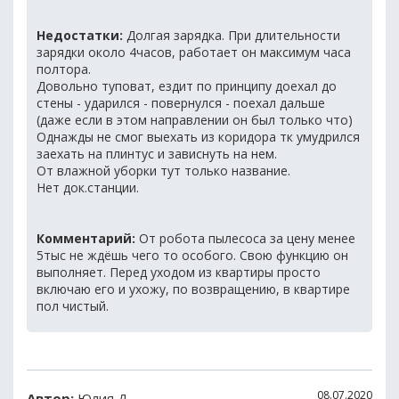
Недостатки:
Долгая зарядка. При длительности
зарядки около 4часов, работает он максимум часа
полтора.
Довольно туповат, ездит по принципу доехал до
стены - ударился - повернулся - поехал дальше
(даже если в этом направлении он был только что)
Однажды не смог выехать из коридора тк умудрился
заехать на плинтус и зависнуть на нем.
От влажной уборки тут только название.
Нет док.станции.
Комментарий:
От робота пылесоса за цену менее
5тыс не ждёшь чего то особого. Свою функцию он
выполняет. Перед уходом из квартиры просто
включаю его и ухожу, по возвращению, в квартире
пол чистый.
08.07.2020
Автор:
Юлия Д.