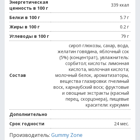
Энергетическая
339 ккал
ценность в 100 г
Белки в 100 г
5.7 г
Жиры в 100 г
0.2 г
Углеводы в 100 г
79 г
сироп глюкозы, сахар, вода,
желатин говядина, яблочный сок
(5%) (концентрат), увлажнитель:
сорбитол; кислоты: лимонная
кислота, молочная кислота;
Состав
молочный белок, ароматизаторы,
вещества глазировки: пчелиный
воск, карнаубский воск; фруктовые
и овощные экстракты (красный
перец, скорцонера), пищевые
красители: куркумин
Дополнительно
Срок годности
24 мес.
Производитель:
Gummy Zone