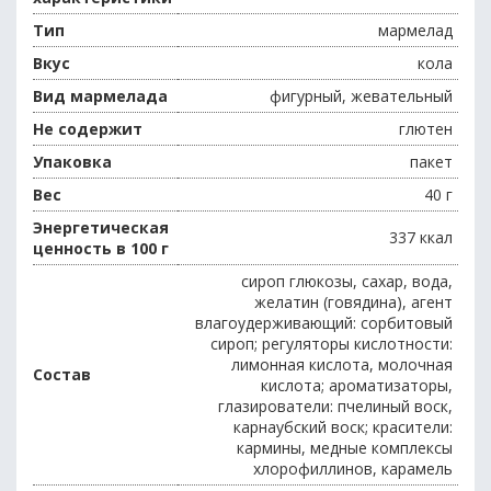
Тип
мармелад
Вкус
кола
Вид мармелада
фигурный, жевательный
Не содержит
глютен
Упаковка
пакет
Вес
40 г
Энергетическая
337 ккал
ценность в 100 г
сироп глюкозы, сахар, вода,
желатин (говядина), агент
влагоудерживающий: сорбитовый
сироп; регуляторы кислотности:
лимонная кислота, молочная
Состав
кислота; ароматизаторы,
глазирователи: пчелиный воск,
карнаубский воск; красители:
кармины, медные комплексы
хлорофиллинов, карамель