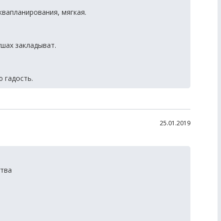
квапланирования, мягкая.
ушах закладыват.
ю гадость.
25.01.2019
ства