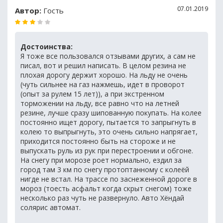
07.01.2019
Автор:
Гость
Достоинства:
Я тоже все пользовался отзывами других, а сам не
писал, вот и решил написать. В целом резина не
плохая дорогу держит хорошо. На льду не очень
(чуть сильнее на газ нажмешь, идет в проворот
(опыт за рулем 15 лет)), а при экстренном
торможении на льду, все равно что на летней
резине, лучше сразу шипованную покупать. На колее
постоянно ищет дорогу, пытается то запрыгнуть в
колею то выпрыгнуть, это очень сильно напрягает,
приходится постоянно быть на стороже и не
выпускать руль из рук при перестроении и обгоне.
На снегу при морозе роет нормально, ездил за
город там 3 км по снегу протоптанному с колеёй
нигде не встал. На трассе по заснеженной дороге в
мороз (тоесть асфальт когда скрыт снегом) тоже
несколько раз чуть не развернуло. Авто Хёндай
солярис автомат.