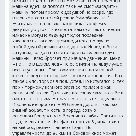
всяких похвал. Стояла на ВАЗ 2106, снег по бампер –
машина едет. За полгода так и не смог «засадить»
машину, потом поехал с девушкой на озеро, где
впервые и сел на этой резине (самоблока нет).
Учитывая, что поездка закончилась кофем у
девушки до утра – к недостаткам сей факт отнести
никак не могу.По льду едет хуже последней
хакапелиты того же производителя, но лучше
любой другой резины из недорогих. Нередки были
ситуации, когда в на светофоре на зеленый едут
машины – всех бросает при начале движения, меня
– нет. Но в целом, лед – не ее стихия. На льду лучше
всего гусеницы… При торможении в накатанной
колее перед светофорами – может и «понести». Раз
такое было, тормоз в пол, успел. Но испугался. С тех
пор – торможу немного заранее, примерно как
остальной поток. Привычка полезная сама по себе и
никакого экстрима.На зимнем асфальте – идеальна.
В колеях не бросает. А 99% моей дороги – как раз
зимний асфальт и есть, в городе езжу в
основном.Говорят, что боковина слабая. Тактильно
– да, очень тонкая. Но факты: погнул 3 диска, один
на выброс, резине – ничего. Ездит. По
управляемости: до 80 км/ч в боковой снос может