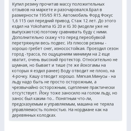
Купил резину прочитав массу положительных
отзывов на маркете и разочаровался.Брал в
размерности 195/65 R15. Автомобиль Форд Фокус
1,6 115 сил передний привод. Стаж 12 лет. До этого
ездил на Yokohama IG 20 и IG 30 (модели уже не
выпускаются) поэтому сравнивать буду с ними.
Дополнительно скажу что перед переобувкой
перетряхнули весь подвес. Из плюсов резины -
хорошо гребет снег, износостойкая. Проездил сезон
город -трасса, по ощущениям минимум на 2 еще
хватит, очень высокий протектор. Относительно не
шумная, но бывает и тише (те же йокогамы на
которых я ездил ранее) Воду отводит не плохо, на
4-рочку. Кашу отводит хорошо. Мягкая.Минусы - на
льду надо быть не просто осторожным, а
чрезвычайно осторожным, сцепление практически
отсутствует. Йоку тоже заносило на голом льду, но
занос был каким-то... Понятным что-ли,
предсказуемым и управляемым, машина не теряла
управляемость полностью. На нордмане как на
деревянных колодках.