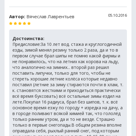
05.10.2016
Автор:
Вячеслав Лаврентьев
Достоинства:
Предисловие:За 10 лет вод. стажа и круглогодичной
езды, зимой менял резину только 2 раза, да и то в
первом случае брал шипы не помню какой фирмы и
не понравилось, что на летних как корова на льду,
что аналогично на зимних... второй раз решил
поставить липучки, только для того, чтобы не
стереть хорошие летние колёса которые недавно
поставил (летние за зиму стираются почти в хлам, т.
к. становятся жесткими и приходиться практически
всё время буксовать) всё остальные зимы ездил на
лете.Покупал 16 радиуса, брал без шипов, т. к. всё
основное время езжу по городу + изредка на дачу, а
в городе поливают всякой химией так, что гололёд
только ранним утром, да и то не везде. Страшно
только в первые снегопады.В общем резина вполне
оправдала себя, рыхлый ранний снег, под которым