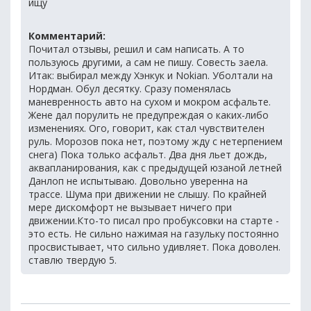
ищу
Комментарий:
Почитал отзывы, решил и сам написать. А то
пользуюсь другими, а сам не пишу. Совесть заела.
Итак: выбирал между Хэнкук и Nokian. Уболтали на
Нордман. Обул десятку. Сразу поменялась
маневренность авто на сухом и мокром асфальте.
Жене дал порулить не предупреждая о каких-либо
изменениях. Ого, говорит, как стал чувствителен
руль. Морозов пока нет, поэтому жду с нетерпением
снега) Пока только асфальт. Два дня льет дождь,
аквапланирования, как с предыдущей юзаной летней
Данлоп не испытываю. Довольно уверенна на
трассе. Шума при движении не слышу. По крайней
мере дискомфорт не вызывает ничего при
движении.Кто-то писал про пробуксовки на старте -
это есть. Не сильно нажимая на газульку постоянно
просвистывает, что сильно удивляет. Пока доволен.
ставлю твердую 5.