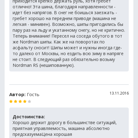
приходится крепко держать руль, хотя гребет
отлично! Эта шина, благодаря направленности -
идет без напрягов. В снег не боишься заезжать -
гребет хорошо на переднем приводе (машина не
легкая - минивен). Возможно, шипы пригодились бы
пару раз на льду и укатанному снегу, но не критично.
Теперь внимание! Пересел на соседа обутого в тот
же Nordman шипы. Как же на поворотах по
асфальту сносит! Шипы может и нужны иногда где-
то далеко от Москвы, но ездить всю зиму в напряге
не стоит. В следующий раз обязательно возьму
Nordman RS (нешипованную).
13.11.2016
Автор:
Гость
Достоинства:
Хорошо держит дорогу в большинстве ситуаций,
приятная управляемость, машина абсолютно
предсказуемаЦена хорошая