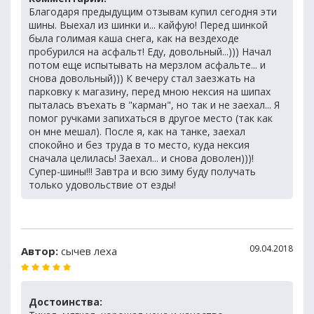
Благодаря предыдущим отзывам купил сегодня эти
шины. Выехал из шинки и... кайфую! Перед шинкой
была голимая каша снега, как на вездеходе
пробурился на асфальт! Еду, довольный...))) Начал
потом еще испытывать на мерзлом асфальте... и
снова довольный))) К вечеру стал заезжать на
парковку к магазину, перед мною нексия на шипах
пыталась въехать в "карман", но так и не заехал... Я
помог ручками запихаться в другое место (так как
он мне мешал). После я, как на танке, заехал
спокойно и без труда в то место, куда нексия
сначала целилась! Заехал... и снова доволен)))!
Супер-шины!!! Завтра и всю зиму буду получать
только удовольствие от езды!
09.04.2018
Автор:
сычев леха
Достоинства: