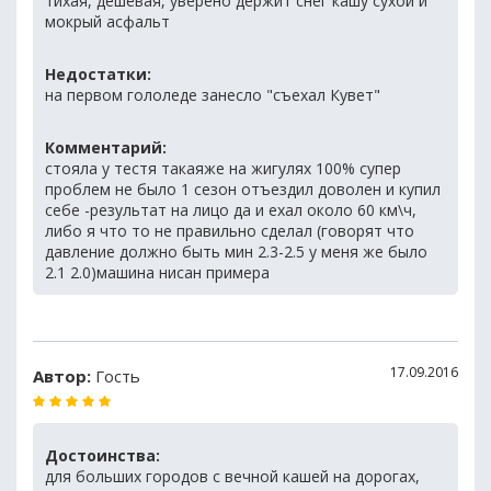
тихая, дешёвая, уверено держит снег кашу сухой и
мокрый асфальт
Недостатки:
на первом гололеде занесло "съехал Кувет"
Комментарий:
стояла у тестя такаяже на жигулях 100% супер
проблем не было 1 сезон отъездил доволен и купил
себе -результат на лицо да и ехал около 60 км\ч,
либо я что то не правильно сделал (говорят что
давление должно быть мин 2.3-2.5 у меня же было
2.1 2.0)машина нисан примера
17.09.2016
Автор:
Гость
Достоинства:
для больших городов с вечной кашей на дорогах,