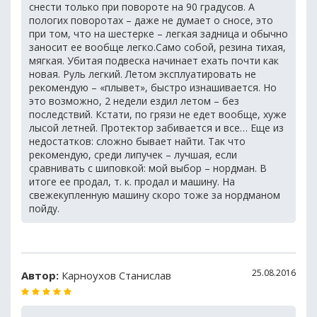
снести только при повороте на 90 градусов. А
пологих поворотах – даже не думает о сносе, это
при том, что на шестерке – легкая задница и обычно
заносит ее вообще легко.Само собой, резина тихая,
мягкая. Убитая подвеска начинает ехать почти как
новая. Руль легкий. Летом эксплуатировать не
рекомендую – «плывет», быстро изнашивается. Но
это возможно, 2 недели ездил летом – без
последствий. Кстати, по грязи не едет вообще, хуже
лысой летней. Протектор забивается и все… Еще из
недостатков: сложно бывает найти. Так что
рекомендую, среди липучек – лучшая, если
сравнивать с шиповкой: мой выбор – нордман. В
итоге ее продал, т. к. продал и машину. На
свежекупленную машину скоро тоже за нордманом
пойду.
25.08.2016
Автор:
Карноухов Станислав