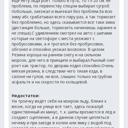
еще нету льда роет только в путь, 10-15-20 см. не
проблема, по первенству спецом выбирал сугроб
побольше, заезжал и выезжал без проблем.За всю
зиму абс срабатывал всего пару раз, а так тормозит
без проблемно, но здесь сказывается всё таки зима
(дистанция больше, тормозить начинаешь заранее и
не спеша).С удивлением смотрел на авто с шипами
которые на светофоре с места уезжают с
пробуксовками, а я трогался без пробуксовки,
обгонял и спокойно уезжал восвояси. В целом:
Резина хороша на раннем снегу и на сильном
морозе, для чего в принципе и выбирал.Рыхлый снег
роет как трактор, по дворам ездил спокойно.Очень
мягкая резина, в следствии чего тихая езда, в
салоне ни гулов, ни воя, слышно только на грубом
асфальте и на скорости по кольцевой.
Недостатки:
На троечку ведёт себя на мокром льду, ближе к
весне, когда на улице всё тает, здесь пожалуй
единственный их минус, т. к. шипы врезаются в лёд и
создают сцепление, а в данном случае цепляться
нечему и при заезде в колею или ямку с водой под