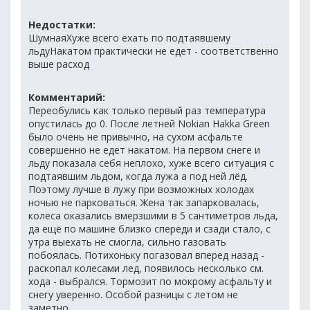
Недостатки:
ШумнаяХуже всего ехать по подтаявшему
льдуНакатом практически не едет - соответственно
выше расход
Комментарий:
Переобулись как только первый раз температура
опустилась до 0. После летней Nokian Hakka Green
было очень не привычно, на сухом асфальте
совершенно не едет накатом. На первом снеге и
льду показала себя неплохо, хуже всего ситуация с
подтаявшим льдом, когда лужа а под ней лёд.
Поэтому лучше в лужу при возможных холодах
ночью не парковаться. Жена так запарковалась,
колеса оказались вмерзшими в 5 сантиметров льда,
да ещё по машине близко спереди и сзади стало, с
утра выехать не смогла, сильно газовать
побоялась. Потихоньку погазовал вперед назад -
раскопал колесами лед, появилось несколько см.
хода - выбрался. Тормозит по мокрому асфальту и
снегу уверенно. Особой разницы с летом не
заметно.