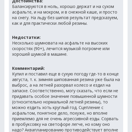
Достоинства:
Балансируются в ноль, хорошо держат и на сухом
асфальте, и на мокром, и в снежной каше, и просто
на снегу. На льду без шипов результат предсказуем,
как и для практически любой резины.
Недостатки:
Несколько шумновата на асфальте на высоких
скоростях (90+), лечится музыкой погромче или
хорошей шумкой в машине.
Комментарий:
Купил и поставил еще в сухую погоду где-то в конце
августа, т. к. зимняя шипованная резина уже была на
выброс, а на летней разорвал колесо и ездил на
запаске. Соответственно, могу сказать, что если не
придавать особое значение повышенной шумности
(относительно нормальной летней резины), то
можно ездить хоть круглый год. Сцепление с
асфальтом, понятное дело, похуже, но вполне
приемлемо для не очень агрессивной езды. Сорвать
в пробуксовку на светофоре легче, но кому оно
надо? Аквапланированию противодействует вполне