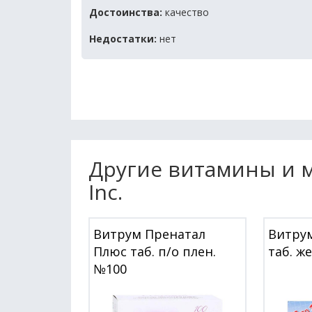
Достоинства:
качество
Недостатки:
нет
Другие витамины и ми
Inc.
Витрум Пренатал
Витру
Плюс таб. п/о плен.
таб. ж
№100