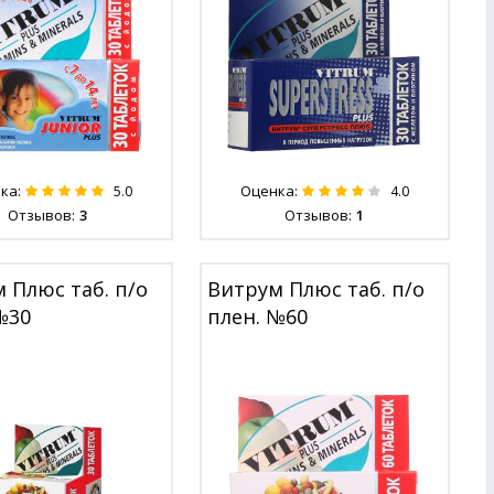
ка:
Оценка:
5.0
4.0
Отзывов:
3
Отзывов:
1
 Плюс таб. п/о
Витрум Плюс таб. п/о
№30
плен. №60