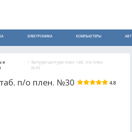
КА
ЭЛЕКТРОНИКА
КОМПЬЮТЕРЫ
АВ
ы и
Витрум центури плюс таб. п/о плен.
ы
№30
таб. п/о плен. №30
4.8