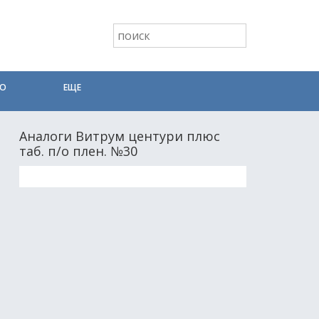
ТО
ЕЩЕ
Аналоги Витрум центури плюс
таб. п/о плен. №30