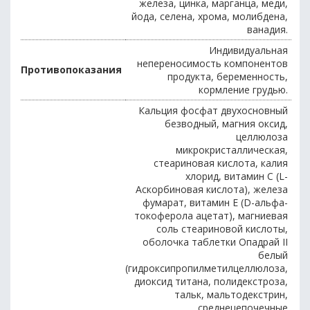
железа, цинка, марганца, меди,
йода, селена, хрома, молибдена,
ванадия.
Индивидуальная
непереносимость компонентов
Противопоказания
продукта, беременность,
кормление грудью.
Кальция фосфат двухосновный
безводный, магния оксид,
целлюлоза
микрокристаллическая,
стеариновая кислота, калия
хлорид, витамин С (L-
Аскорбиновая кислота), железа
фумарат, витамин Е (D-альфа-
токоферола ацетат), магниевая
соль стеариновой кислоты,
оболочка таблетки Опадрай II
белый
(гидроксипропилметилцеллюлоза,
диоксид титана, полидекстроза,
тальк, мальтодекстрин,
среднецепочечные