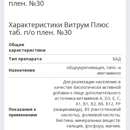
плен. №30
Характеристики Витрум Плюс
таб. п/о плен. №30
Общие
характеристики
Тип препарата
БАД
общеукрепляющее, гипо- и
Назначение
авитаминоз
Для реализации населению в
качестве биологически активной
добавки к пище дополнительного
источника витаминов А, D3, Е, С,
К1, В1, В2, В6, В12, РР
Показания к
(ниацинамида), В5 (пантотеновой
применению
кислоты), фолиевой кислоты,
биотина, минеральных веществ:
кальция, фосфора, магния,