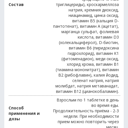
Состав
триглицериды), кроскармеллоза
натрия, кремния диоксид,
ниацинамид, цинка оксид,
витамин В5 (кальция D-
пантотенат), витамин А (ацетат),
марганца сульфат, фолиевая
кислота, витамин D3
(холекальциферол), D-биотин,
витамин В6 (пиридоксина
гидрохлорид), витамин К1
(фитоменадион), меди оксид,
хлорид хрома, витамин В1
(тиамина мононитрат), витамин
В2 (рибофлавин), калия йодид,
селенат натрия, натрия
молибдат, натрия метаванадат,
витамин В12 (цианокобаламин).
Взрослым по 1 таблетке в день
во время еды.
Способ
Продолжительность приёма - 2-3
применения и
недели. При необходимости
дозы
прием можно повторить через
месяц.