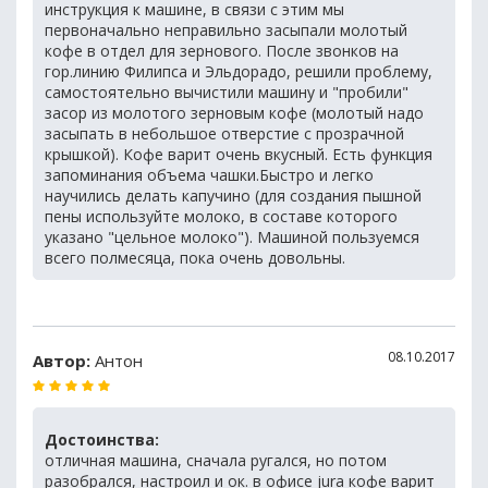
инструкция к машине, в связи с этим мы
первоначально неправильно засыпали молотый
кофе в отдел для зернового. После звонков на
гор.линию Филипса и Эльдорадо, решили проблему,
самостоятельно вычистили машину и "пробили"
засор из молотого зерновым кофе (молотый надо
засыпать в небольшое отверстие с прозрачной
крышкой). Кофе варит очень вкусный. Есть функция
запоминания объема чашки.Быстро и легко
научились делать капучино (для создания пышной
пены используйте молоко, в составе которого
указано "цельное молоко"). Машиной пользуемся
всего полмесяца, пока очень довольны.
08.10.2017
Автор:
Антон
Достоинства:
отличная машина, сначала ругался, но потом
разобрался, настроил и ок. в офисе jura кофе варит