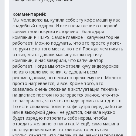
Комментарий:
Мы молодожены, купили себе эту кофе машину как
свадебный подарок. И все впечатление от первой
совместной покупки испорчено - благодаря
компании PHILIPS. Самое главное - капучинатор не
работает! Можно подумать, что это просто у кого-
то руки не из того места, но нет! Прежде чем писать
отзыв, мы отдавали машину на экспертизу
компании, и нас заверили, что капучинатор
работает. Тогда мы отсмотрели кучу видеоуроков
по изготовлению пенки, следовали всем
рекомендациям, но пенки по прежнему нет. Молоко
просто нагревается, и все. Кроме того, это
оказалась очень сложная в эксплуатации техника -
на дисплее постоянно загорается значок, что-что-
то засорилось, что что-то надо промыть и т.д. и т.п.
То есть спокойно попить кофе сутра перед работой
или в выходной день - не удастся, сначала нужно
будет изрядно потрепать себе нервы, чтобы
отведать желанного напитка. И ещё, сама машина
по ощущениям какая-то хлипкая, то есть сам
корпус, кажется, что сделан из дешевых материалов