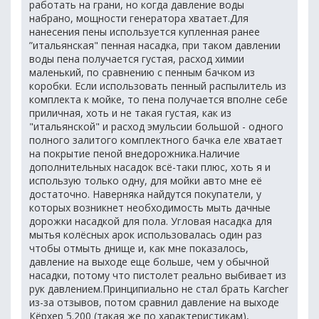
работать на грани, но когда давление воды
набрано, мощности генератора хватает.Для
нанесения пены используется купленная ранее
”итальянская" пенная насадка, при таком давлении
воды пена получается густая, расход химии
маленький, по сравнению с пенным бачком из
коробки. Если использовать пенный распылитель из
комплекта к мойке, то пена получается вполне себе
приличная, хоть и не такая густая, как из
"итальянской" и расход эмульсии большой - одного
полного залитого комплектного бачка еле хватает
на покрытие пеной внедорожника.Наличие
дополнительных насадок всё-таки плюс, хоть я и
использую только одну, для мойки авто мне её
достаточно. Наверняка найдутся покупатели, у
которых возникнет необходимость мыть дачные
дорожки насадкой для пола. Угловая насадка для
мытья колёсных арок использовалась один раз
чтобы отмыть днище и, как мне показалось,
давление на выходе еще больше, чем у обычной
насадки, потому что пистолет реально выбивает из
рук давлением.Принципиально не стал брать Karcher
из-за отзывов, потом сравнил давление на выходе
Кёрхер 5.200 (такая же по характеристикам),