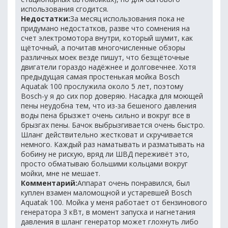
использования сгодится.
Недостатки:
За месяц использования пока не
придумано недостатков, разве что сомнения на
счет электромотора внутри, который шумит, как
щёточный, а почитав многочисленные обзоры
различных моек везде пишут, что безщёточные
двигатели гораздо надёжнее и долговечнее. Хотя
предыдущая самая простенькая мойка Bosch
Aquatak 100 прослужила около 5 лет, поэтому
Bosch-у я до сих пор доверяю. Насадка для моющей
пены неудобна тем, что из-за бешеного давления
воды пена брызжет очень сильно и вокруг все в
брызгах пены. Бачок выбрызгивается очень быстро.
Шланг действительно жестковат и скручивается
немного. Каждый раз наматывать и разматывать на
бобину не рискую, вряд ли ШВД переживёт это,
просто обматываю большими кольцами вокруг
мойки, мне не мешает.
Комментарий:
Аппарат очень понравился, был
куплен взамен маломощной и устаревшей Bosch
Aquatak 100. Мойка у меня работает от бензинового
генератора 3 кВт, в момент запуска и нагнетания
давления в шланг генератор может глохнуть либо