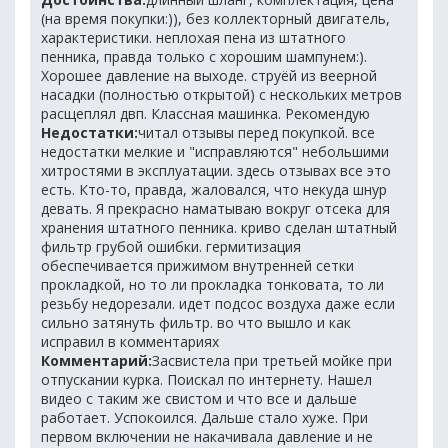
(на время покупки:)), без коллекторный двигатель,
характеристики. неплохая пена из штатного
пенника, правда только с хорошим шампунем:).
Хорошее давление на выходе. струёй из веерной
насадки (полностью открытой) с нескольких метров
расщеплял двп. Классная машинка. Рекомендую
Недостатки:
читал отзывы перед покупкой. все
недостатки мелкие и "исправляются" небольшими
хитростями в эксплуатации. здесь отзывах все это
есть. Кто-то, правда, жаловался, что некуда шнур
девать. Я прекрасно наматываю вокруг отсека для
хранения штатного пенника. криво сделан штатный
фильтр грубой ошибки. гермитизация
обеспечивается прижимом внутренней сетки
прокладкой, но то ли прокладка тонковата, то ли
резьбу недорезали. идет подсос воздуха даже если
сильно затянуть фильтр. во что вышло и как
исправил в комментариях
Комментарий:
Засвистела при третьей мойке при
отпускании курка. Поискал по интернету. Нашел
видео с таким же свистом и что все и дальше
работает. Успокоился. Дальше стало хуже. При
первом включении не накачивала давление и не