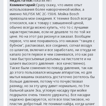
Недостатки:
Пока их нет
Комментарий:
Сразу скажу, что имею опыт
использования более навороченной мойки, а
именно NILFISK MC 2C-150/6. Мойка Bosch
превзошла мои ожидания. К технике Bosch всегда
относился, как к товару с завышенной ценой,
обычно всегда можно купить, что то с лучшими
характеристиками, если не дешевле то по той же
цене. Но на этот раз рискнул и заказал. Вообщем
первое, что мне понравилось это никаких "танцев с
бубном", распаковал, все соединил, согнал воздух
со шлангов, включил и все заработало, ни откуда не
капало (хотя первое в чем сомневался, это как раз
таки быстросъёмные разъемы: на пистолете и на
шланге высокого давления - все качественно).
Также были сомнения по поводу давления, так как
до этого пользовался мощным аппаратом, но для
мытья машины оказалось достаточно (хотелось бы
больше давления, потому что почувствовал
разницу, но за эту цену давит нормально, по 5ти
бальной шкале 3ка, угловую насадку при мойке
подкрылок очень тяжело удержать). Все насадки
надежно фиксируются, хотя все пластиковое, но
пластик добротный. Не понимал кайфа, когда шланг