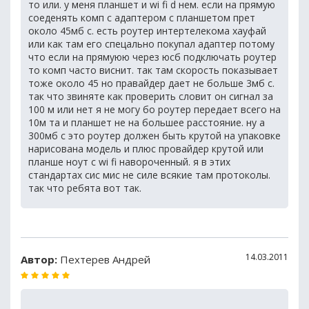
то или. у меня планшет и wi fi d нем. если на прямую
соеденять комп с адаптером с планшетом прет
около 45мб с. есть роутер интертелекома хауфай
или как там его спецально покупал адаптер потому
что если на прямуюю через юсб подключать роутер
то комп часто виснит. так там скорость показывает
тоже около 45 но правайдер дает не больше 3мб с.
так что звиняте как проверить словит он сигнал за
100 м или нет я не могу бо роутер передает всего на
10м та и планшет не на большее расстояние. ну а
300мб с это роутер должен быть крутой на упаковке
нарисована модель и плюс провайдер крутой или
планше ноут с wi fi навороченный. я в этих
стандартах сис мис не силе всякие там протоколы.
так что ребята вот так.
14.03.2011
Автор:
Пexтерев Андрей