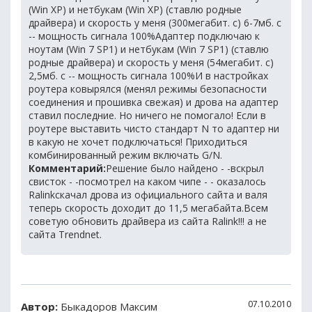
(Win XP) и нетбукам (Win XP) (ставлю родные
драйвера) и скорость у меня (300мегабит. с) 6-7мб. с
-- мощность сигнала 100%Адаптер подключаю к
ноутам (Win 7 SP1) и нетбукам (Win 7 SP1) (ставлю
родные драйвера) и скорость у меня (54мегабит. с)
2,5мб. с -- мощность сигнала 100%И в настройках
роутера ковырялся (менял режимы безопасности
соединения и прошивка свежая) и дрова на адаптер
ставил последние. Но ничего не помогало! Если в
роутере выставить чисто стандарт N то адаптер ни
в какую не хочет подключаться! Приходиться
комбинированный режим включать G/N.
Комментарий:
Решение было найдено - -вскрыл
свисток - -посмотрел на каком чипе - - оказалось
Ralinkскачал дрова из официального сайта и валя
теперь скорость доходит до 11,5 мегабайта.Всем
советую обновить драйвера из сайта Ralink!!! а не
сайта Trendnet.
07.10.2010
Автор:
Быкадоров Максим