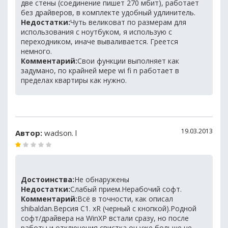
две стены (соединение пишет 270 мбит), работает
без драйверов, в комплекте удобный удлинитель.
Недостатки:
Чуть великоват по размерам для
использования с ноутбуком, я использую с
переходником, иначе вываливается. Греется
немного.
Комментарий:
Свои функции выполняет как
задумано, по крайней мере wi fi n работает в
пределах квартиры как нужно.
19.03.2013
Автор:
wadson. l
Достоинства:
Не обнаружены
Недостатки:
Слабый прием.Нерабочий софт.
Комментарий:
Всё в точности, как описал
shibaldan.Версия C1. xR (черный с кнопкой).Родной
софт/драйвера на WinXP встали сразу, но после
работы и отключения свистка он уже больше не