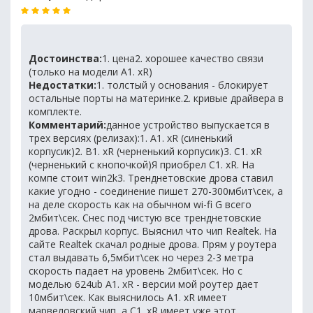
Достоинства:
1. цена2. хорошее качество связи
(только на модели А1. хR)
Недостатки:
1. толстый у основания - блокирует
остальные порты на материнке.2. кривые драйвера в
комплекте.
Комментарий:
данное устройство выпускается в
трех версиях (релизах):1. А1. xR (синенький
корпусик)2. B1. xR (черненький корпусик)3. C1. xR
(черненький с кнопочкой)Я приобрел C1. xR. На
компе стоит win2k3. Тренднетовские дрова ставил
какие угодно - соединение пишет 270-300мбит\сек, а
на деле скорость как на обычном wi-fi G всего
2мбит\сек. Снес под чистую все тренднетовские
дрова. Раскрыл корпус. Выяснил что чип Realtek. На
сайте Realtek скачал родные дрова. Прям у роутера
стал выдавать 6,5мбит\сек но через 2-3 метра
скорость падает на уровень 2мбит\сек. Но с
моделью 624ub А1. хR - версии мой роутер дает
10мбит\сек. Как выяснилось А1. хR имеет
марвеловский чип, а C1. xR имеет уже этот