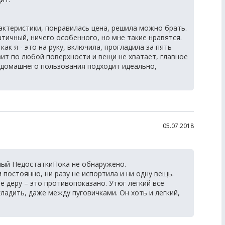
актеристики, понравилась цена, решила можно брать.
тичный, ничего особенного, но мне такие нравятся.
ак я - это на руку, включила, прогладила за пять
зит по любой поверхности и вещи не хватает, главное
 домашнего пользования подходит идеально,
05.07.2018
ный НедостаткиПока не обнаружено.
постоянно, ни разу не испортила и ни одну вещь.
 деру – это противопоказано. Утюг легкий все
ладить, даже между пуговичками. Он хоть и легкий,