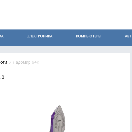
КА
ЭЛЕКТРОНИКА
КОМПЬЮТЕРЫ
АВ
юги
Ладомир 64К
.0