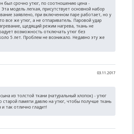
 был срочно утюг, по соотношению цена -
Эта модель легкая, присутствует основной набор
вание заявлено, при включенном паре работает, но у
то все же утюг, а не отпариватель. Паровой удар
агревание, щедящий режим нагрева, ткань не
 радует возможность отключать утюг без
коло 5 лет. Проблем не возникало. Недавно эту же
03.11.2017
ына из толстой ткани (натуральный хлопок) - утюг
по старой памяти давлю на утюг, чтобы получше ткань
н и так отлично гладит!