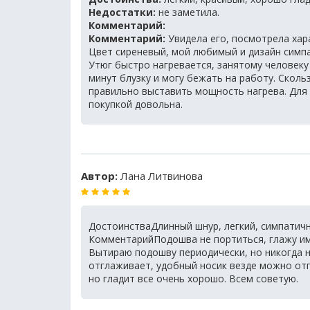
Недостатки:
не заметила.
Комментарий:
Комментарий:
Увидела его, посмотрела хар
Цвет сиреневый, мой любимый и дизайн симпа
Утюг быстро нагревается, занятому человеку к
минут блузку и могу бежать на работу. Сколь
правильно выставить мощность нагрева. Для
покупкой довольна.
Автор:
Лана Литвинова
ДостоинстваДлинный шнур, легкий, симпатич
КомментарийПодошва не портиться, глажу им 
Вытираю подошву периодически, но никогда не
отглаживает, удобный носик везде можно отг
но гладит все очень хорошо. Всем советую.