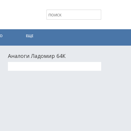
ТО
ЕЩЕ
Аналоги Ладомир 64К