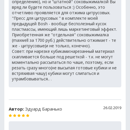
определению), но и "штатной" соковыжималкой Вы
вряд ли будете пользоваться :) Особенно, это
отчетливо проявляется для отжима цитрусовых.
"Пресс для цитрусовых " в комплекте моей
предыдущей Bosh - вообще бесполезный кусок
пластмассы, имеющий лишь маркетинговый эффект.
Приобретенная же "отдельная" соковыжималка
(maxwell за 1700 руб.) действительно отжимает - те
же - цитрусовые(и не только, конечно).
Совет: при нарезке кубиками:нарезанный материал
скапливается больше под решеткой - т.к. не могут
моментально рассыпаться по чаше, поэтому, если
резать сразу много(не высыпая готовые кубики и не
встряхивая чашу) кубики могут слипаться и
утрамбовываться.. .
26.02.2019
Автор:
Эдуард Баранько