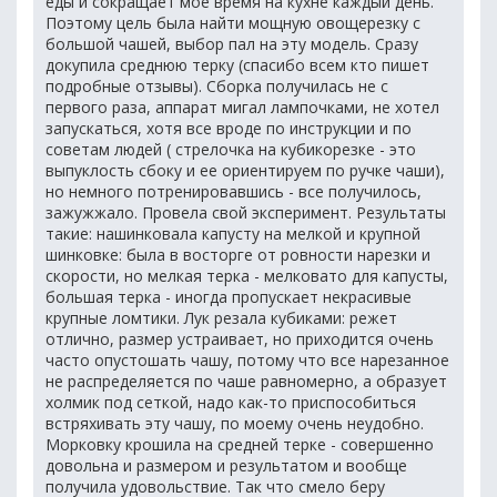
еды и сокращает мое время на кухне каждый день.
Поэтому цель была найти мощную овощерезку с
большой чашей, выбор пал на эту модель. Сразу
докупила среднюю терку (спасибо всем кто пишет
подробные отзывы). Сборка получилась не с
первого раза, аппарат мигал лампочками, не хотел
запускаться, хотя все вроде по инструкции и по
советам людей ( стрелочка на кубикорезке - это
выпуклость сбоку и ее ориентируем по ручке чаши),
но немного потренировавшись - все получилось,
зажужжало. Провела свой эксперимент. Результаты
такие: нашинковала капусту на мелкой и крупной
шинковке: была в восторге от ровности нарезки и
скорости, но мелкая терка - мелковато для капусты,
большая терка - иногда пропускает некрасивые
крупные ломтики. Лук резала кубиками: режет
отлично, размер устраивает, но приходится очень
часто опустошать чашу, потому что все нарезанное
не распределяется по чаше равномерно, а образует
холмик под сеткой, надо как-то приспособиться
встряхивать эту чашу, по моему очень неудобно.
Морковку крошила на средней терке - совершенно
довольна и размером и результатом и вообще
получила удовольствие. Так что смело беру