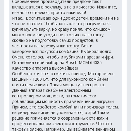
Современные производители предпочитают
вкладываться в рекламу, а не в качество. Извините,
немного отвлекся, просто накипело!
Итак... Воспитываю один двоих детей, времени ни на
что не хватает. Чтобы хоть как-то разгрузиться,
купил мультиварку, но сразу понял, что слишком
много времени уходит не столько на готовку,
сколько на подготовку самих продуктов, в
частности на нарезку и шинковку. Вот и
заморочился покупкой комбайна. Выбирал долго.
Очень хотелось, чтобы и кубиками нарезал и фри.
Остановил свой выбор на Bosch MCM 64085.
Качество аппарата высочайшее!
Особенно хочется отметить привод. Мотор очень
мощный - 1200 Вт, что для кухонного комбайна
почти немыслимо. Такая мощь тут неспроста.
Данный аппарат снабжен электронным
контроллером мощности, автоматически
добавляющим мощность при увеличении нагрузки.
Причем, это свойство комбайна ни производителем,
ни дилерами нигде не упоминается, а зря! Такое
решение применяется в современных станках и
профессиональном электроинструменте. Что это
такое? Поясню. Например, Вы взбиваете венчиком