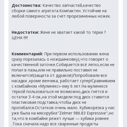
Достоинства:
Качество запчастей,качество
сборки самого агрегата.Компактен. Устойчив на
любой поверхности за счёт прорезиненных ножек.
Недостатки:
Жене не хватает какой то тёрки ?
ЦЕНА !!!!!
Комментарий:
При первом использовании жена
сразу порезалась о нож(шинковку),что говорит о
качественной заточке.Собирается всё легко,если не
попал в пазы,или не правильно поставил не
включится!(защита от дураков)Попробовали все
насадки ,кроме венчика, работает супер!Сравниваем
с комбайном «Мулинекс»-ему 6 лет.На мулинексе
тёркой пользоваться не возможно,диск гнётся и
остатки 3-4 см.,на этой модели под диск ставится
пластиковая подставка,чтобы диск не
прогибался.Остатков очень мало. Кубикорезка у нас
уже была на мясорубке"Zelmer 986.83 Expressive",но
та,что в комбайне режет лучше — кубики ровнее
.Тока сначала надо все сваренные продукты