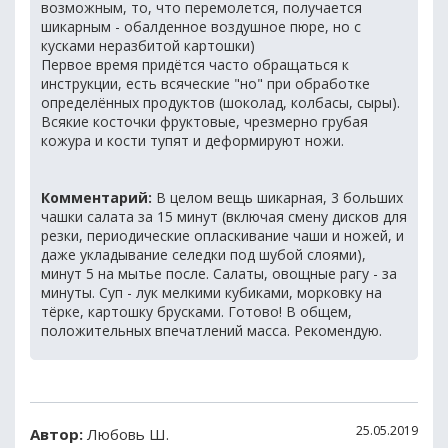
возможным, то, что перемолется, получается
шикарным - обалденное воздушное пюре, но с
кусками неразбитой картошки)
Первое время придётся часто обращаться к
инструкции, есть всяческие "но" при обработке
определённых продуктов (шоколад, колбасы, сыры).
Всякие косточки фруктовые, чрезмерно грубая
кожура и кости тупят и деформируют ножи.
Комментарий:
В целом вещь шикарная, 3 больших
чашки салата за 15 минут (включая смену дисков для
резки, периодические опласкивание чаши и ножей, и
даже укладывание селедки под шубой слоями),
минут 5 на мытье после. Салаты, овощные рагу - за
минуты. Суп - лук мелкими кубиками, морковку на
тёрке, картошку брусками. Готово! В общем,
положительных впечатлений масса. Рекомендую.
25.05.2019
Автор:
Любовь Ш.