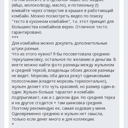
(яйцо, молоко/воду, масло), и потихоньку (!)
вливайте через отверстие в крышке в работающий
комбайн. Можно посмотреть видео по поиску
"тесто в кухонном комбайне", т.к. этот принцип для
большинства комбайнов верен. Отличное тесто
гарантировано.
***
Для комбайна можно докупить дополнительные
штуки разные.
Что из этого нужно? Я бы посоветовала среднюю
терку/шинковку, остальное по желанию и деньгам. В
инете можно найти фото разницы между жульеном
и средней теркой, владельцы обоих дисков разницы
не видят. Морковь оба диска режут одинаковыми
полосочками (кладите морковь горизонтально),
жульен делает это чуть красивей, но размер один-в-
один. Жульен больше тарахтит и комбайн
подпрыгивает, как и с диском фри. Но средняя терка
и на другое сгодится + там шинковка средняя.
Поэтому рекомендую ее, самая ходовая у меня.
Одновременно среднюю и жульен нет смысла,
только если денег много и для коллекции.
*