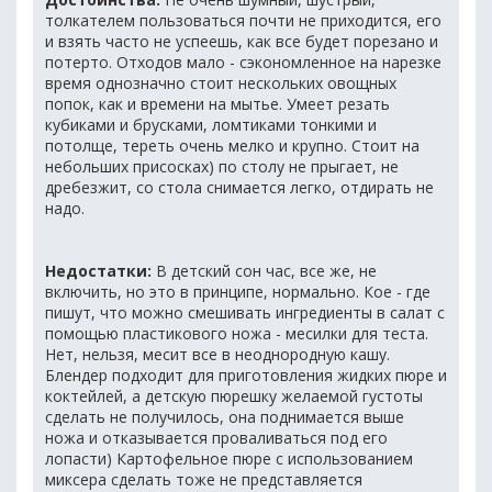
толкателем пользоваться почти не приходится, его
и взять часто не успеешь, как все будет порезано и
потерто. Отходов мало - сэкономленное на нарезке
время однозначно стоит нескольких овощных
попок, как и времени на мытье. Умеет резать
кубиками и брусками, ломтиками тонкими и
потолще, тереть очень мелко и крупно. Стоит на
небольших присосках) по столу не прыгает, не
дребезжит, со стола снимается легко, отдирать не
надо.
Недостатки:
В детский сон час, все же, не
включить, но это в принципе, нормально. Кое - где
пишут, что можно смешивать ингредиенты в салат с
помощью пластикового ножа - месилки для теста.
Нет, нельзя, месит все в неоднородную кашу.
Блендер подходит для приготовления жидких пюре и
коктейлей, а детскую пюрешку желаемой густоты
сделать не получилось, она поднимается выше
ножа и отказывается проваливаться под его
лопасти) Картофельное пюре с использованием
миксера сделать тоже не представляется