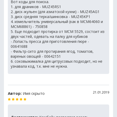
Вот коды для поиска.
1. для драников - MUZ45RS1
2. диск-жульен (для азиатской кухни) - MUZ45AG1
3. диск средняя терка/шинковка - MUZ45KP1
4. измельчитель универсальный (как в MCM64060 и
MCM68861) - 750858
5. Еще подходит протирка от MCM 5529, состоит из
двух частей, одевать на палку для кубиков
- Лопасть пресса для приготовления пюре -
00641688
- Фильтр-сито для протирания ягод, томатов,
вареных овощей - 00642151
6. соковыжималка для цитрусовых подходит, но не
узнавала код, т.к. мне не нужна.
21.01.2019
Автор:
Имя скрыто