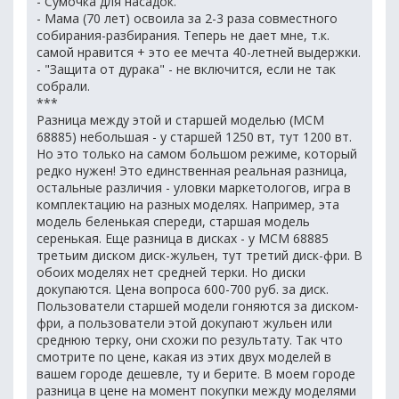
- Сумочка для насадок.
- Мама (70 лет) освоила за 2-3 раза совместного
собирания-разбирания. Теперь не дает мне, т.к.
самой нравится + это ее мечта 40-летней выдержки.
- "Защита от дурака" - не включится, если не так
собрали.
***
Разница между этой и старшей моделью (MCM
68885) небольшая - у старшей 1250 вт, тут 1200 вт.
Но это только на самом большом режиме, который
редко нужен! Это единственная реальная разница,
остальные различия - уловки маркетологов, игра в
комплектацию на разных моделях. Например, эта
модель беленькая спереди, старшая модель
серенькая. Еще разница в дисках - у MCM 68885
третьим диском диск-жульен, тут третий диск-фри. В
обоих моделях нет средней терки. Но диски
докупаются. Цена вопроса 600-700 руб. за диск.
Пользователи старшей модели гоняются за диском-
фри, а пользователи этой докупают жульен или
среднюю терку, они схожи по результату. Так что
смотрите по цене, какая из этих двух моделей в
вашем городе дешевле, ту и берите. В моем городе
разница в цене на момент покупки между моделями