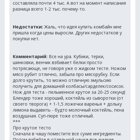
составляла почти 4 тыс. А вот на момент написания
разница всего 1-2 тыс. почему-то.
Недостатки:
Жаль, что идея купить комбайн мне
пришла когда цены выросли. Других недостатков у
покупки нет.
Комментарий:
Все на ура. Кубики, терки,
шинковки, венчик взбивает белки просто
потрясающе, не говоря уже о жидком тесте. Ножом
мясо рубит отлично, забыла про мясорубку. Если
долго крутить, то можно отличную эмульсию
получить для домашней колбасы/сарделек/сосисок.
Нож для теста - пельменное крутое за 20-25 секунд!
Блендер тоже хороший, коктейль из сыворотки (от
своего творога) + 1-1,5 ложечки варенья + дольку
лимона выдавить - будто молочный коктейль, пена
воздушная. Суп-пюре тоже отличный.
***
Про крутое тесто
Сначала в чашу поместите все сухие ингредиенты.
Потом взбейте в отдельной чашке все жидкие