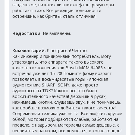
гладенькое, ни каких лишних люфтов, редукторы
работают тихо. Все режущие поверхности
острейшие, как бритвы, сталь отличная.
Недостатки:
Не выявлены.
Комментарий:
Я потрясен! Честно.
Как инженер и придирчивый потребитель, могу
утверждать, что аппарата такого высокого
качества исполнения как Bosch MCM 64085 я не
встречал уже лет 15-20! Помните (кому возраст
позволяет), в восьмидесятые годы - японская
аудиотехника SHARP, SONY, даже просто
аудиокассеты TDK? Какого все это было
восхитительного качества! Держишь в руках,
нажимаешь кнопки, слушаешь звук, и не понимаешь,
как вообще возможно добиться такого качества!
Современная техника уже не та. Все люфтит, кругом
облой, моторы подбираются слабые, работают на
пределе, с надрывом, материалы самые дешевые, с
неприятным запахом, все ломается, в конце концов!