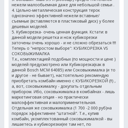
нежели малообьемная даже для небольшой семьи .
4. Цельно-металлическая конструкция терок
однозначно эффективней нежели вставные/
съемные (вставляются в пластиковый диск) у более
дешевых моделей.
5. Кубикорезка- очень ценная функция. Кстати: в
данной модели решетка и нож кубикорезки
заточены очень хорошо - и не сложно обрезаться !!!!
Теперь о "непростом выборе": КУБИКОРЕЗКА VS
СОКОВЫЖИМАЛКА
Т.к., комплектацией подобных (по мощности и цене )
моделей предусмотрено или Кубикорезка(как в
данной Bosch MCM 64085) или Соковыжималка (и то
и другое - не бывает), настоятельно рекомендую
приобретать комбайн именно с КУБИКОРЕЗКОЙ (!!) ,
а, вот, соковыжималку - докупать отдельным
прибором. Ибо, соковыжималка в комбайнах - лишь
маркетинговая опция - но практически
малоэффективная и малоприменительная.
Отдельная же соковыжималка (1 700 -2 000 руб)на
порядок эффективнее "штатной". Т.е., купив
комбайн, укомплектованный соковыжималкой - вы
лишаетесь и кубикорезки(ее там нет, по