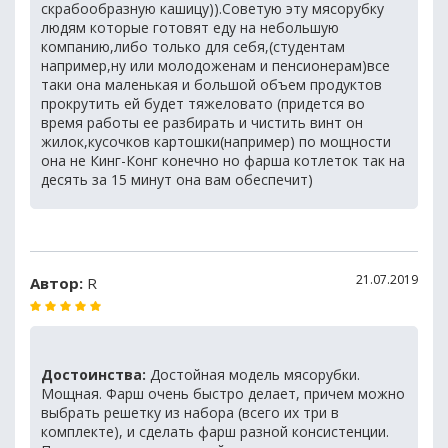
скрабообразную кашицу)).Советую эту мясорубку
людям которые готовят еду на небольшую
компанию,либо только для себя,(студентам
например,ну или молодоженам и пенсионерам)все
таки она маленькая и большой объем продуктов
прокрутить ей будет тяжеловато (придется во
время работы ее разбирать и чистить винт он
жилок,кусочков картошки(например) по мощности
она не Кинг-Конг конечно но фарша котлеток так на
десять за 15 минут она вам обеспечит)
21.07.2019
Автор:
R
Достоинства:
Достойная модель мясорубки.
Мощная. Фарш очень быстро делает, причем можно
выбрать решетку из набора (всего их три в
комплекте), и сделать фарш разной консистенции.