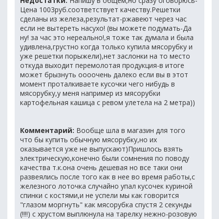
Недостатки:
Напишу в общем,но сразу оговорюсь-
Цена 1003руб.соответствует качеству.Решетки
сделаны из железа,результат-ржавеют через час
если не вытереть насухо! (вы можете подумать-Да
ну! за час это нереально!,я тоже так думала и была
удивлена,грустно когда только купила мясорубку и
уже решетки порыжели),нет заслонки на то место
откуда выходит перемолотая продукция-в итоге
может брызнуть оооочень далеко если вы в этот
момент проталкиваете кусочки чего нибудь в
мясорубку,у меня например из мясорубки
картофельная кашица с ревом улетела на 2 метра))
Комментарий:
Вообще шла в магазин для того
что бы купить обычную мясорубку,но их
оказывается уже не выпускают)Пришлось взять
электрическую,конечно были сомнения по поводу
качества т.к.она очень дешевая но все таки они
развеялись после того как в нее во время работы,с
железного лоточка случайно упал кусочек куриной
спинки с костями,и не успели мы как говорится
"глазом моргнуть" как мясорубка спустя 2 секунды
(!!!!) с хрустом выплюнула на тарелку нежно-розовую