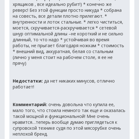
хрящиков , все идеально рубит!) * конечно же
реверс! Без этой функции просто никуда * собрана
на совесть, все детали плотно прилегают. *
внутренности и лоток стальные. * легко чиститься,
моется, скручивается-раскручивается * сетевой
шнур оптимальной длины –не короткий и не сильно
длинный, то что надо * устойчивая во время
работы, не прыгает благодаря ножкам * стоимость
* внешний вид, аккуратная, белая со стальным
(лично у меня стоит на рабочем столе, я ее не
прячу)
Недостатки:
да нет никаких минусов, отлично
работает!
Комментарий:
очень довольна что купила ее,
мало того, что стоила немного так еще и оказалась
такой мощной и функциональной! Мне очень
нравится…теперь вообще думаю приглядеться к
супровской технике судя по этой мясорубке очень
неплохой бренд.