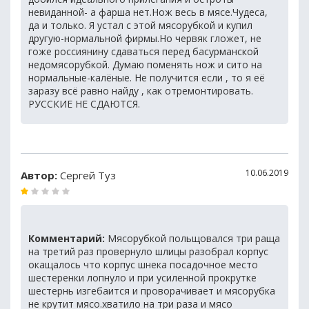
невиданной- а фарша нет.Нож весь в мясе.Чудеса,
да и только. Я устал с этой мясорубкой и купил
другую-нормальной фирмы.Но червяк гложет, не
гоже россиянину сдаваться перед басурманской
недомясорубкой. Думаю поменять нож и сито на
нормальные-калёные. Не получится если , то я её
заразу всё равно найду , как отремонтировать.
РУССКИЕ НЕ СДАЮТСЯ.
10.06.2019
Автор:
Сергей Туз
Комментарий:
Мясорубкой польщовался три раща
на третий раз провернуло шлицы разобрал корпус
окащалось что корпус шнека посадочное место
шестеренки лопнуло и при усиленной прокрутке
шестернь изгебаится и проворачивает и мясорубка
не крутит мясо.хватило на три раза и мясо