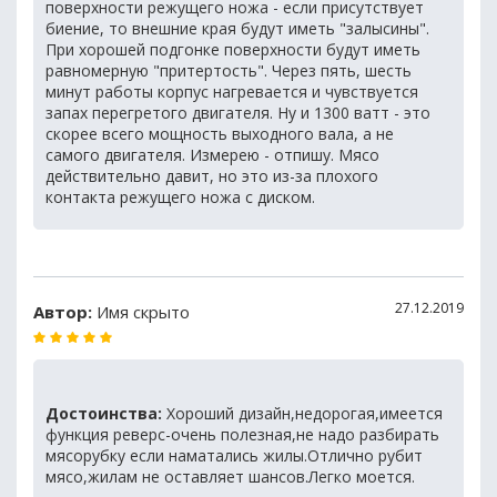
поверхности режущего ножа - если присутствует
биение, то внешние края будут иметь "залысины".
При хорошей подгонке поверхности будут иметь
равномерную "притертость". Через пять, шесть
минут работы корпус нагревается и чувствуется
запах перегретого двигателя. Ну и 1300 ватт - это
скорее всего мощность выходного вала, а не
самого двигателя. Измерею - отпишу. Мясо
действительно давит, но это из-за плохого
контакта режущего ножа с диском.
27.12.2019
Автор:
Имя скрыто
Достоинства:
Хороший дизайн,недорогая,имеется
функция реверс-очень полезная,не надо разбирать
мясорубку если наматались жилы.Отлично рубит
мясо,жилам не оставляет шансов.Легко моется.