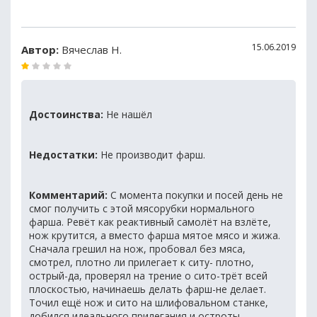
15.06.2019
Автор:
Вячеслав Н.
Достоинства:
Не нашёл
Недостатки:
Не производит фарш.
Комментарий:
С момента покупки и посей день не
смог получить с этой мясорубки нормального
фарша. Ревёт как реактивный самолёт на взлёте,
нож крутится, а вместо фарша мятое мясо и жижа.
Сначала грешил на нож, пробовал без мяса,
смотрел, плотно ли прилегает к ситу- плотно,
острый-да, проверял на трение о сито-трёт всей
плоскостью, начинаешь делать фарш-не делает.
Точил ещё нож и сито на шлифовальном станке,
добился идеального прилегания и остроты