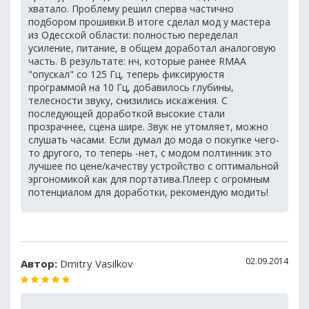
хватало. Проблему решил сперва частично
подбором прошивки.В итоге сделал мод у мастера
из Одесской области: полностью переделал
усиление, питание, в общем доработал аналоговую
часть. В результате: нч, которые ранее RMAA
"опускал" со 125 Гц, теперь фиксируюстя
программой на 10 Гц, добавилось глубины,
телесности звуку, снизились искажения. С
последующей доработкой высокие стали
прозрачнее, сцена шире. Звук не утомляет, можно
слушать часами. Если думал до мода о покупке чего-
то другого, то теперь -нет, с модом полтинник это
лучшее по цене/качеству устройство с оптимальной
эргономикой как для портатива.Плеер с огромным
потенциалом для доработки, рекомендую модить!
02.09.2014
Автор:
Dmitry Vasilkov