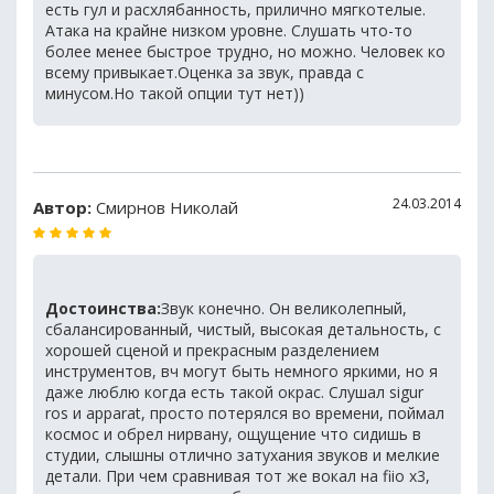
есть гул и расхлябанность, прилично мягкотелые.
Атака на крайне низком уровне. Слушать что-то
более менее быстрое трудно, но можно. Человек ко
всему привыкает.Оценка за звук, правда с
минусом.Но такой опции тут нет))
24.03.2014
Автор:
Смирнов Николай
Достоинства:
Звук конечно. Он великолепный,
сбалансированный, чистый, высокая детальность, с
хорошей сценой и прекрасным разделением
инструментов, вч могут быть немного яркими, но я
даже люблю когда есть такой окрас. Слушал sigur
ros и apparat, просто потерялся во времени, поймал
космос и обрел нирвану, ощущение что сидишь в
студии, слышны отлично затухания звуков и мелкие
детали. При чем сравнивая тот же вокал на fiio x3,