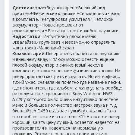
Достоинства:
+Звук шикарен.+Внешний вид
приятен.+Физические клавиши.+Силиконовый чехол
в комплекте.+Регулировка усилителя.+Неплохой
аккумулятор.+Новые прошивки от
производителя.+Раскачает почти любые наушники.
Недостатки:
-Интуитивно плохое меню.-
Эквалайзер.-Крупноват.-Невозможно определить
жанр трека.-Маленький экран
Комментарий:
Плеер очень нравится по звучанию
и внешнему виду, к плюсу можно отнести ещё не
плохой аккумулятор и силиконовый чехол в
комплекте, а также внешние физические кнопки. На
плеер приятно смотреть и слушать. Но интерфейс...
тихий ужас, сначала не понятно где название песни,
где исполнитель, где альбом, а жанр узнать вообще
не получится, я сравниваю с Sony Walkman NWZ-
A729 у которого было очень интуитивно понятное
меню и большое количество настроек звука и т. д.
Эквалайзер DX50 вызывает улыбку с мыслью "это
что вообще такое и что это всё??" Но все же плеер
хороший, за эту цену лучший, остаётся надеется на
производителя и надеяться на нормальную
прошивку. Рекомендовал всем своим друзьям