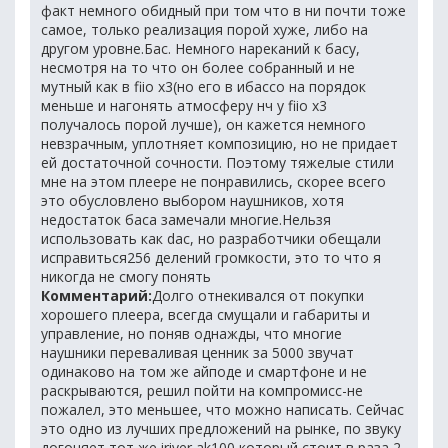
факт немного обидный при том что в ни почти тоже
самое, только реализация порой хуже, либо на
другом уровне.Бас. Немного нареканий к басу,
несмотря на то что он более собранный и не
мутный как в fiio x3(но его в ибассо на порядок
меньше и нагонять атмосферу нч у fiio x3
получалось порой лучше), он кажется немного
невзрачным, уплотняет композицию, но не придает
ей достаточной сочности. Поэтому тяжелые стили
мне на этом плеере не понравились, скорее всего
это обусловлено выбором наушников, хотя
недостаток баса замечали многие.Нельзя
использовать как dac, но разработчики обещали
исправиться256 делений громкости, это то что я
никогда не смогу понять
Комментарий:
Долго отнекивался от покупки
хорошего плеера, всегда смущали и габариты и
управление, но поняв однажды, что многие
наушники переваливая ценник за 5000 звучат
одинаково на том же айподе и смартфоне и не
раскрываются, решил пойти на компромисс-не
пожалел, это меньшее, что можно написать. Сейчас
это одно из лучших предложений на рынке, по звуку
догоняет тот же iriver ak100 который стоит в раза 2