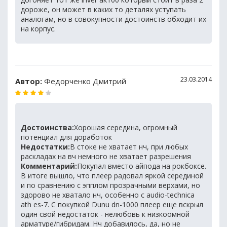
дороже, он может в каких то деталях уступать
аналогам, но в совокупности достоинств обходит их
на корпус.
23.03.2014
Автор:
Федорченко Дмитрий
Достоинства:
Хорошая середина, огромный
потенциал для доработок
Недостатки:
В стоке не хватает нч, при любых
раскладах на вч немного не хватает разрешения
Комментарий:
Покупал вместо айпода на рокбоксе.
В итоге вышло, что плеер радовал яркой серединой
и по сравнению с эпплом прозрачными верхами, но
здорово не хватало нч, особенно с audio-technica
ath es-7. С покупкой Dunu dn-1000 плеер еще вскрыл
один свой недостаток - нелюбовь к низкоомной
арматуре/гибридам. Нч добавилось, да, но не