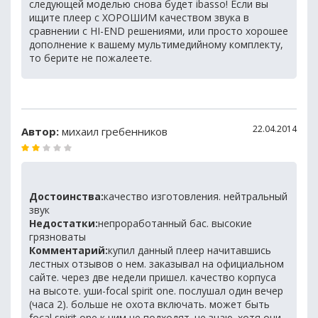
следующей моделью снова будет ibasso! Если вы
ищите плеер с ХОРОШИМ качеством звука в
сравнении с HI-END решениями, или просто хорошее
дополнение к вашему мультимедийному комплекту,
то берите не пожалеете.
22.04.2014
Автор:
михаил гребенников
Достоинства:
качество изготовления. нейтральный
звук
Недостатки:
непроработанный бас. высокие
грязноваты
Комментарий:
купил данный плеер начитавшись
лестных отзывов о нем. заказывал на официальном
сайте. через две недели пришел. качество корпуса
на высоте. уши-focal spirit one. послушал один вечер
(часа 2). больше не охота включать. может быть
focal spirit one к ним не подходят. не знаю. хотя они