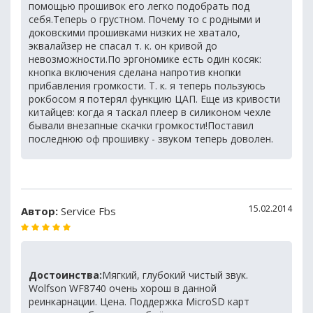
помощью прошивок его легко подобрать под
себя.Теперь о грустном. Почему то с родными и
доковскими прошивками низких не хватало,
эквалайзер не спасал т. к. он кривой до
невозможности.По эргономике есть один косяк:
кнопка включения сделана напротив кнопки
прибавления громкости. Т. к. я теперь пользуюсь
рокбосом я потерял функцию ЦАП. Еще из кривости
китайцев: когда я таскал плеер в силиконом чехле
бывали внезапные скачки громкости!Поставил
последнюю оф прошивку - звуком теперь доволен.
15.02.2014
Автор:
Service Fbs
Достоинства:
Мягкий, глубокий чистый звук.
Wolfson WF8740 очень хорош в данной
реинкарнации. Цена. Поддержка MicroSD карт