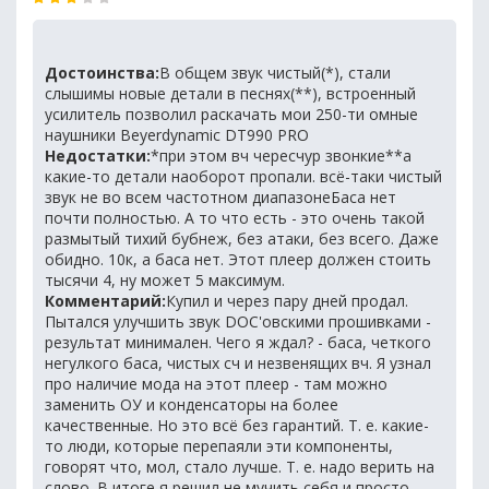
Достоинства:
В общем звук чистый(*), стали
слышимы новые детали в песнях(**), встроенный
усилитель позволил раскачать мои 250-ти омные
наушники Beyerdynamic DT990 PRO
Недостатки:
*при этом вч чересчур звонкие**а
какие-то детали наоборот пропали. всё-таки чистый
звук не во всем частотном диапазонеБаса нет
почти полностью. А то что есть - это очень такой
размытый тихий бубнеж, без атаки, без всего. Даже
обидно. 10к, а баса нет. Этот плеер должен стоить
тысячи 4, ну может 5 максимум.
Комментарий:
Купил и через пару дней продал.
Пытался улучшить звук DOC'овскими прошивками -
результат минимален. Чего я ждал? - баса, четкого
негулкого баса, чистых сч и незвенящих вч. Я узнал
про наличие мода на этот плеер - там можно
заменить ОУ и конденсаторы на более
качественные. Но это всё без гарантий. Т. е. какие-
то люди, которые перепаяли эти компоненты,
говорят что, мол, стало лучше. Т. е. надо верить на
слово. В итоге я решил не мучить себя и просто