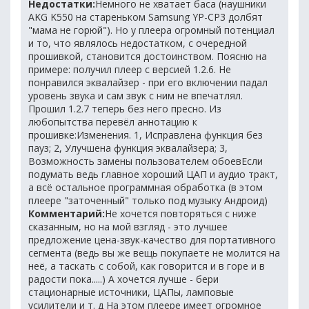
Недостатки:
Немного не хватает баса (наушники
AKG K550 на стареньком Samsung YP-CP3 долбят
"мама не горюй"). Но у плеера огромный потенциал
и то, что являлось недостатком, с очередной
прошивкой, становится достоинством. Поясню на
примере: получил плеер с версией 1.2.6. Не
понравился эквалайзер - при его включении падал
уровень звука и сам звук с ним не впечатлял.
Прошил 1.2.7 теперь без него пресно. Из
любопытства перевёл аннотацию к
прошивке:Изменения. 1, Исправлена функция без
пауз; 2, Улучшена функция эквалайзера; 3,
Возможность замены пользователем обоевЕсли
подумать ведь главное хороший ЦАП и аудио тракт,
а всё остальное программная обработка (в этом
плеере "заточенный" только под музыку Андроид)
Комментарий:
Не хочется повторяться с ниже
сказанным, но на мой взгляд - это лучшее
предложение цена-звук-качество для портативного
сегмента (ведь вы же вещь покупаете не молится на
неё, а таскать с собой, как говорится и в горе и в
радости пока.....) А хочется лучше - бери
стационарные источники, ЦАПы, ламповые
усилители и т. д На этом плеере имеет огромное