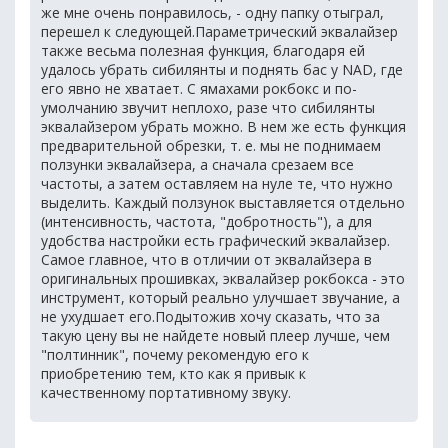
же мне очень понравилось, - одну папку отыграл,
перешел к следующей.Параметрический эквалайзер
также весьма полезная функция, благодаря ей
удалось убрать сибилянты и поднять бас у NAD, где
его явно не хватает. С ямахами рокбокс и по-
умолчанию звучит неплохо, разе что сибилянты
эквалайзером убрать можно. В нем же есть функция
предварительной обрезки, т. е. мы не поднимаем
ползунки эквалайзера, а сначала срезаем все
частоты, а затем оставляем на нуле те, что нужно
выделить. Каждый ползунок выставляется отдельно
(интенсивность, частота, "добротность"), а для
удобства настройки есть графический эквалайзер.
Самое главное, что в отличии от эквалайзера в
оригинальных прошивках, эквалайзер рокбокса - это
инструмент, который реально улучшает звучание, а
не ухудшает его.Подытожив хочу сказать, что за
такую цену вы не найдете новый плеер лучше, чем
"полтинник", почему рекомендую его к
приобретению тем, кто как я привык к
качественному портативному звуку.