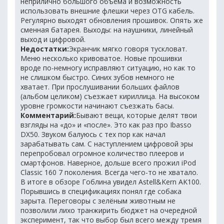
неприлично большого объёма и возможность
использовать внешние флешки через OTG кабель.
Регулярно выходят обновления прошивок. Опять же
сменная батарея. Выходы: на наушники, линейный
выход и цифровой.
Недостатки:
Экранчик мягко говоря тускловат.
Меню несколько кривоватое. Новые прошивки
вроде по-немногу исправляют ситуацию, но как то
не слишком быстро. Синих зубов немного не
хватает. При прослушивании больших файлов
(альбом целиком) съезжает кириллица. На высоком
уровне громкости начинают съезжать басы.
Комментарий:
Бывают вещи, которые делят твои
взгляды на «до» и «после». Это как раз про Ibasso
DX50. Звуком балуюсь с тех пор как начал
зарабатывать сам. С наступлением цифровой эры
перепробовал огромное количество плееров и
смартфонов. Наверное, дольше всего прожил iPod
Classic 160 7 поколения. Всегда чего-то не хватало.
В итоге в обзоре Гоблина увидел Astell&Kern AK100.
Порывшись в спецификациях понял где собака
зарыта. Переговоры с зелёным животным не
позволили лихо транжирить бюджет на очередной
эксперимент, так что выбор был всего между тремя