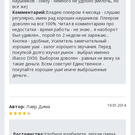
наушников - снизу - немного не удобно (мелочь, но
все же)
Комментарий:
Владею плеером 4 месяца - слушаю
регулярно, имею рад хороших наушников. Плеером
доволен на все 100%. Читал в комментариях про
недостатки - время работы - не знаю... я наоборот
был удивлен... порой по 2 недели не заряжаю...
Кнопки - удобные, Усилитель замечательный -
хорошие уши - залог хорошего звучания. Перед
покупкой долго изучал рынок - выбрал именно
iBasso DX50. Выбором доволен - равных не вижу за
такие деньги. Всем советую! Единственное -
покупайте хорошие уши! иначе выброшенные
деньги...
19.01.2014
Автор:
Лавр Дима
Достоинства:
Удобное юзабилити, легкая смена