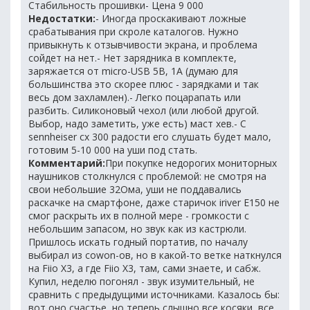
Стабильность прошивки- Цена 9 000
Недостатки:
- Иногда проскакивают ложные
срабатывания при скроле каталогов. Нужно
привыкнуть к отзывчивости экрана, и проблема
сойдет на нет.- Нет зарядника в комплекте,
заряжается от micro-USB 5В, 1А (думаю для
большинства это скорее плюс - зарядками и так
весь дом захламлен).- Легко поцарапать или
разбить. Силиконовый чехол (или любой другой.
Выбор, надо заметить, уже есть) маст хев.- С
sennheiser cx 300 радости его слушать будет мало,
готовим 5-10 000 на уши под стать.
Комментарий:
При покупке недорогих мониторных
наушников столкнулся с проблемой: не смотря на
свои небольшие 32Ома, уши не поддавались
раскачке на смартфоне, даже старичок iriver E150 не
смог раскрыть их в полной мере - громкости с
небольшим запасом, но звук как из кастрюли.
Пришлось искать годный портатив, по началу
выбирал из cowon-ов, но в какой-то ветке наткнулся
на Fiio X3, а где Fiio X3, там, сами знаете, и сабж.
Купил, неделю погонял - звук изумительный, не
сравнить с предыдущими источниками. Казалось бы:
вот оно счастье, но теперь слышно все косяки, все