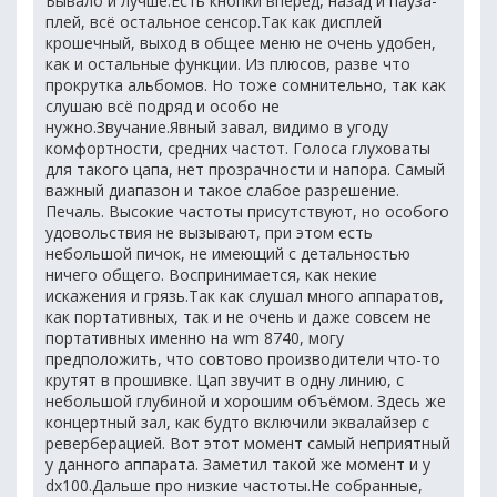
Бывало и лучше.Есть кнопки вперёд, назад и пауза-
плей, всё остальное сенсор.Так как дисплей
крошечный, выход в общее меню не очень удобен,
как и остальные функции. Из плюсов, разве что
прокрутка альбомов. Но тоже сомнительно, так как
слушаю всё подряд и особо не
нужно.Звучание.Явный завал, видимо в угоду
комфортности, средних частот. Голоса глуховаты
для такого цапа, нет прозрачности и напора. Самый
важный диапазон и такое слабое разрешение.
Печаль. Высокие частоты присутствуют, но особого
удовольствия не вызывают, при этом есть
небольшой пичок, не имеющий с детальностью
ничего общего. Воспринимается, как некие
искажения и грязь.Так как слушал много аппаратов,
как портативных, так и не очень и даже совсем не
портативных именно на wm 8740, могу
предположить, что совтово производители что-то
крутят в прошивке. Цап звучит в одну линию, с
небольшой глубиной и хорошим объёмом. Здесь же
концертный зал, как будто включили эквалайзер с
реверберацией. Вот этот момент самый неприятный
у данного аппарата. Заметил такой же момент и у
dx100.Дальше про низкие частоты.Не собранные,