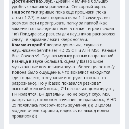
Достоинства:
-Звук. -Дизайн. -Наличие больших
удобных клавиш управления. -Сенсорный экран.
Недостатки:
Кривые пока еще прошивки (пока
стоит 1.2.7): может подвисать на 1-2 секунды, нет
возможности проигрывать папку за папкой (как
закончится последняя песня в папке - играет снова
1ю) Придираюсь: разъем для наушников расположен
снизу - в кармане лежит кверх ногами.
Комментарий:
Плеером довольна, слушаю с
наушниками Sennheiser HD 25 C II и ATH M50. Раньше
был Cowon s9. Слушаю музыку разных направлений.
Разница в звуке большая, сцена у Ibasso шире,
музыкальные композиции звучат более целостно (у
Ковона было ощущение, что вокалист находится
где-то далеко, а звучание инструментов как-то
разрознено). Но у Ibasso показался резковат
высокий женский вокал, СЧ несколько доминируют,
НЧ нравятся, ВЧ детальны, но не режут слух. М50
раскрывает, с ковоном звучание не нравилось, У HD
25 появилась прозрачность звучания))))) В целом
модель очень хорошая, надеюсь на выход новых
прошивок))))