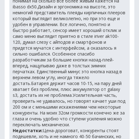
понимал на сколько все более живым кажется на
ibasso dx50.Дизайн и эргономика на высоте, это
немногий представитель плеяды кирпичных плееров
который выглядит великолепно, но при это еще и
удобен в управлении. Все логично, понятно и
быстро работает, сенсор имеет хороший отклик и
само меню выглядит приятно в стиле iriver ak100-
120, думал слезу с айподов и смартфонов и
придется мучатся с интерфейсом, а оказалось я
сильно ошибался. Особенное спасибо
разработчикам за большие кнопки назад-плей-
вперед, нащупываю даже в толстых зимних
перчатках. Единственный минус это кнопка назад в
верхнем левом углу, иногда тяжело
достать.Батарея держит часов 10-15, на пару дней
хватает без проблем, плюс аккумулятор от galaxy
s3, достать их не проблема.Усилительная часть,
проверить не удавалось, но говорят качает уши под
200 ом и с меньшими искажениями чем некоторые
конкуренты. На моих 32ом громкости конечно же за
глаза и очень удобно что ступени усиления можно
переключать механически.
Недостатки:
Цена-дороговат, конкуренты стоят
подешевле, хоть и не намного 40-50 бачинских, но