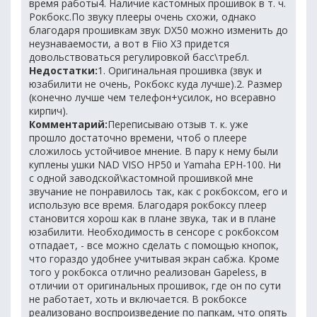
время работы4. Наличие кастомных прошивок в т. ч.
Рокбокс.По звуку плееры очень схожи, однако
благодаря прошивкам звук DX50 можно изменить до
неузнаваемости, а вот в Fiio X3 придется
довольствоваться регулировкой басс\требл.
Недостатки:
1. Оригинальная прошивка (звук и
юзабилити не очень, Рокбокс куда лучше).2. Размер
(конечно лучше чем телефон+усилок, но всеравно
кирпич).
Комментарий:
Переписываю отзыв т. к. уже
прошло достаточно времени, чтоб о плеере
сложилось устойчивое мнение. В пару к нему были
куплены ушки NAD VISO HP50 и Yamaha EPH-100. Ни
с одной заводской\кастомной прошивкой мне
звучание не понравилось так, как с рокбоксом, его и
использую все время. Благодаря рокбоксу плеер
становится хорош как в плане звука, так и в плане
юзабилити. Необходимость в сенсоре с рокбоксом
отпадает, - все можно сделать с помощью кнопок,
что гораздо удобнее учитывая экран сабжа. Кроме
того у рокбокса отлично реализован Gapeless, в
отличии от оригинальных прошивок, где он по сути
не работает, хоть и включается. В рокбоксе
реализовано воспроизведение по папкам, что опять