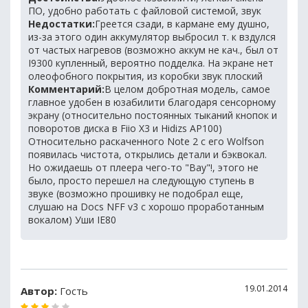
ПО, удобно работать с файловой системой, звук
Недостатки:
Греется сзади, в кармане ему душно,
из-за этого один аккумулятор выбросил т. к вздулся
от частых нагревов (возможно аккум не кач., был от
I9300 купленный, вероятно подделка. На экране нет
олеофобного покрытия, из коробки звук плоский
Комментарий:
В целом добротная модель, самое
главное удобен в юзабилити благодаря сенсорному
экрану (относительно постоянных тыканий кнопок и
поворотов диска в Fiio X3 и Hidizs AP100)
Относительно раскаченного Note 2 с его Wolfson
появилась чистота, открылись детали и бэквокал.
Но ожидаешь от плеера чего-то "Вау"!, этого не
было, просто перешел на следующую ступень в
звуке (возможно прошивку не подобрал еще,
слушаю на Docs NFF v3 с хорошо проработанным
вокалом) Уши IE80
19.01.2014
Автор:
Гость