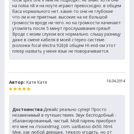
на nokia n8 и на ноуте играют превосходно. в общем
баса нормального нет. какие-то они не глубокие
что-ли и не приятные. высокие на не большой
громкости вроде ни чего. но на громкости начинают
утомлять после 5 минут прослушивания-грязь!!!
Вроде с моим слухом все нормально. слышу разницу
даже в смене кабеля в моей стерео-системе.
(колонки focal electra 926)В общем HI-end-ом этот
плеер назвать у меня язык не поворачивается.
16.04.2014
Автор:
Катя Катя
Достоинства:
Девайс реально супер! Просто
незаменимый в путешествиях. Звук бесподобный -
збалансированный, чистый. Мой парень приобрел
его мне на //soundmag. com. ua/ibasso-dx50. html.
Мне, как любой девушке, тяжело угодить, но от