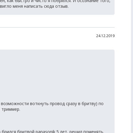
ён, как быстро и чисто я побрился. И осознание того,
двигло меня написать сюда отзыв.
24.12.2019
 возможности воткнуть провод сразу в бритву) по
и триммер.
 брился бритвой panasonik 5 лет, решил поменять