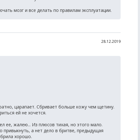
чать мозг и все делать по правилам эксплуатации.
28.12.2019
уратно, царапает. Сбривает больше кожу чем щетину.
иться ей не хочется.
л ее, жалею... Из плюсов тихая, но этого мало.
 привыкнуть, а нет дело в бритве, предыдущая
 брила хорошо.