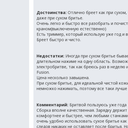
Достоинства:
Отлично бреет как при сухом,
даже при сухом бритье.
Очень легко и быстро все разобрать и почис
краном(выключенную естественно)
Есть триммер, который использую уже год и 
Бреет быстро и чисто.
Недостатки:
Иногда при сухом бритье бывае
длительном нажиме на одну область. Возможн
электробритве, так как бреюсь раз в неделю 
Fusion.
Цена несколько завышена.
При сухом бритье, для идеальной чистой кож
немножко нажимать, поэтому все таки лучше 
Комментарий:
Бритвой пользуюсь уже года 3
Сборка вполне качественная. Зарядку держит
комфортнее и быстрее, чем любыми станками,
очень удобно использовать сухое бритье как 
следов никаких не оставляет после бритья. 