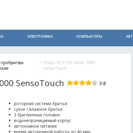
КА
ЭЛЕКТРОНИКА
КОМПЬЮТЕРЫ
АВ
ктробритвы
Philips RQ1150 Series 7000
ские
SensoTouch
 7000 SensoTouch
3.8
роторная система бритья
сухое / влажное бритье
3 бритвенные головки
водонепроницаемый корпус
автономное питание
время автономной работы до 40 мин