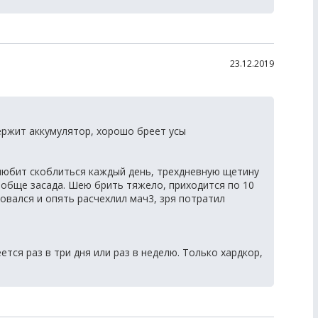
23.12.2019
ержит аккумулятор, хорошо бреет усы
 любит скоблиться каждый день, трехдневную щетину
ообще засада. Шею брить тяжело, приходится по 10
ровался и опять расчехлил мач3, зря потратил
тся раз в три дня или раз в неделю. Только хардкор,