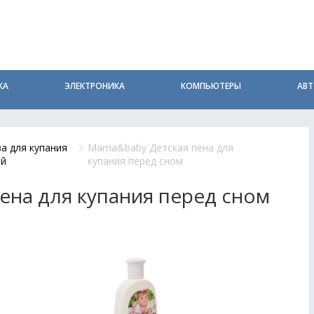
КА
ЭЛЕКТРОНИКА
КОМПЬЮТЕРЫ
АВ
а для купания
Mama&baby Детская пена для
й
купания перед сном
ена для купания перед сном