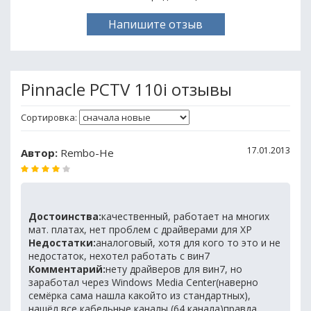
Напишите отзыв
Pinnacle PCTV 110i отзывы
Сортировка:
17.01.2013
Автор:
Rembo-He
Достоинства:
качественный, работает на многих
мат. платах, нет проблем с драйверами для XP
Недостатки:
аналоговый, хотя для кого то это и не
недостаток, нехотел работать с вин7
Комментарий:
нету драйверов для вин7, но
заработал через Windows Media Center(наверно
семёрка сама нашла какойто из стандартных),
нашёл все кабельные каналы (64 канала)правда