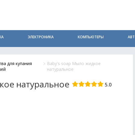
КА
ЭЛЕКТРОНИКА
КОМПЬЮТЕРЫ
АВ
тва для купания
Baby's soap Мыло жидкое
шей
натуральное
дкое натуральное
5.0