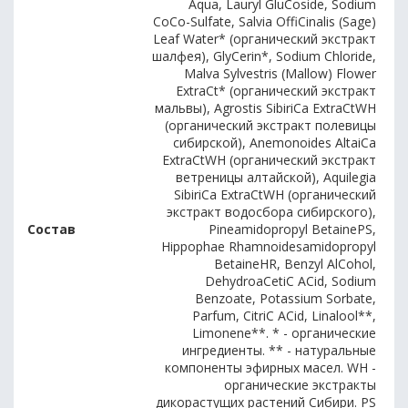
Aqua, Lauryl GluСoside, Sodium
СoСo-Sulfate, Salvia OffiСinalis (Sage)
Leaf Water* (органический экстракт
шалфея), GlyСerin*, Sodium Сhloride,
Malva Sylvestris (Mallow) Flower
ExtraСt* (органический экстракт
мальвы), Agrostis SibiriСa ExtraСtWH
(органический экстракт полевицы
сибирской), Anemonoides AltaiСa
ExtraСtWH (органический экстракт
ветреницы алтайской), Aquilegia
SibiriСa ExtraСtWH (органический
экстракт водосбора сибирского),
Состав
Pineamidopropyl BetainePS,
Hippophae Rhamnoidesamidopropyl
BetaineHR, Benzyl AlСohol,
DehydroaСetiС AСid, Sodium
Benzoate, Potassium Sorbate,
Parfum, СitriС AСid, Linalool**,
Limonene**. * - органические
ингредиенты. ** - натуральные
компоненты эфирных масел. WH -
органические экстракты
дикорастущих растений Сибири. PS