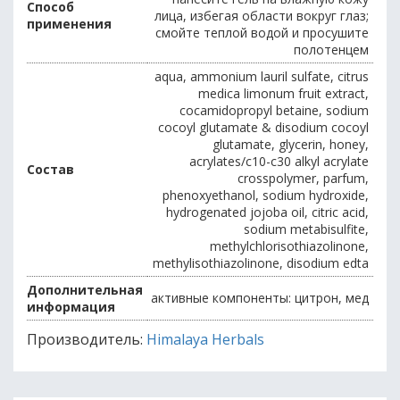
Способ
лица, избегая области вокруг глаз;
применения
смойте теплой водой и просушите
полотенцем
aqua, ammonium lauril sulfate, citrus
medica limonum fruit extract,
cocamidopropyl betaine, sodium
cocoyl glutamate & disodium cocoyl
glutamate, glycerin, honey,
acrylates/c10-c30 alkyl acrylate
Состав
crosspolymer, parfum,
phenoxyethanol, sodium hydroxide,
hydrogenated jojoba oil, citric acid,
sodium metabisulfite,
methylchlorisothiazolinone,
methylisothiazolinone, disodium edta
Дополнительная
активные компоненты: цитрон, мед
информация
Производитель:
Himalaya Herbals