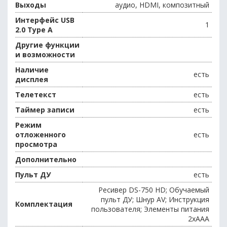
Выходы
аудио, HDMI, композитный
Интерфейс USB
1
2.0 Type A
Другие функции
и возможности
Наличие
есть
дисплея
Телетекст
есть
Таймер записи
есть
Режим
отложенного
есть
просмотра
Дополнительно
Пульт ДУ
есть
Ресивер DS-750 HD; Обучаемый
пульт ДУ; Шнур AV; Инструкция
Комплектация
пользователя; Элементы питания
2хААА