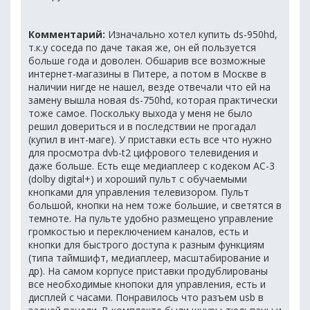
Комментарий:
Изначально хотел купить ds-950hd,
т.к.у соседа по даче такая же, он ей пользуется
больше года и доволен. Обшарив все возможные
интернет-магазины в Питере, а потом в Москве в
наличии нигде не нашел, везде отвечали что ей на
замену вышла новая ds-750hd, которая практически
тоже самое. Поскольку выхода у меня не было
решил довериться и в последствии не прогадал
(купил в инт-маге). У приставки есть все что нужно
для просмотра dvb-t2 цифрового телевидения и
даже больше. Есть еще медиаплеер с кодеком АС-3
(dolby digital+) и хороший пульт с обучаемыми
кнопками для управления телевизором. Пульт
большой, кнопки на нем тоже большие, и светятся в
темноте. На пульте удобно размещено управление
громкостью и переключением каналов, есть и
кнопки для быстрого доступа к разным функциям
(типа таймшифт, медиаплеер, масштабирование и
др). На самом корпусе приставки продублированы
все необходимые кнопоки для управления, есть и
дисплей с часами. Понравилось что разъем usb в