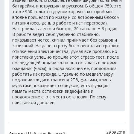
задней панели. В комплекте были шнуры-тюльпаны и
батарейки, инструкция на русском. В общем 750, это
та же 950 только в другом корпусе, который мне
вполне пришелся по нраву и со встроенным блоком
питания (весь день в работе и нет перегрева).
Настроилась легко и быстро, 20 каналов + 3 радио.
В работе ведет себя уверенно стабильно,
показывает четко, сигнал принимает без срывов и
зависаний. На даче в грозу было несколько кратких
отключений электричества, думал все пропало, но
приставка успешно прошла этот стресс-тест, после
последующей подачи эл-ва она осталась в режиме
ожидания (часы), а снова включив её, продолжила
работать как прежде. Отдельно по медиаплееру:
подключил ж.диск трансенд 2Тб, фильмы, клипы,
мультики показывает со звуком, есть функция
память места остановки видеофайла и
продолжение его с места остановки. По сему
приставкой доволен.
29.09.2019
Автор:
Шабанов Евгений