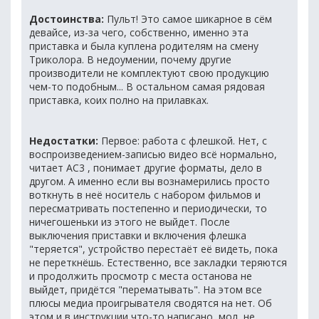
Достоинства:
Пульт! Это самое шикарное в сём
девайсе, из-за чего, собственно, именно эта
приставка и была куплена родителям на смену
Триколора. В недоумении, почему другие
производители не комплектуют свою продукцию
чем-то подобным... В остальном самая рядовая
приставка, коих полно на прилавках.
Недостатки:
Первое: работа с флешкой. Нет, с
воспроизведением-записью видео всё нормально,
читает АС3 , понимает другие форматы, дело в
другом. А именно если вы вознамерились просто
воткнуть в неё носитель с набором фильмов и
пересматривать постепенно и периодически, то
ничегошеньки из этого не выйдет. После
выключения приставки и включения флешка
"теряется", устройство перестаёт её видеть, пока
не переткнёшь. Естественно, все закладки теряются
и продолжить просмотр с места останова не
выйдет, придётся "перематывать". На этом все
плюсы медиа проигрывателя сводятся на нет. Об
этом и в инструкции что-то написано, мол, не