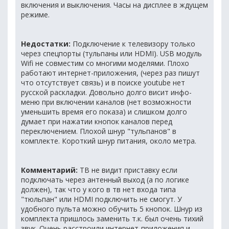
включения и выключения. Часы на дисплее в ждущем
режиме.
Недостатки:
Подключение к телевизору только
через спецпорты (тульпаны или HDMI). USB модуль
Wifi не совместим со многими моделями. Плохо
работают интернет-приложения, (через раз пишут
что отсутствует связь) и в поиске youtube нет
русской раскладки. Довольно долго висит инфо-
меню при включении каналов (нет возможности
уменьшить время его показа) и слишком долго
думает при нажатии кнопок каналов перед
переключением. Плохой шнур "тульпанов" в
комплекте. Короткий шнур питания, около метра.
Комментарий:
ТВ не видит приставку если
подключать через антенный выход (а по логике
должен), так что у кого в тв нет входа типа
"тюльпан" или HDMI подключить не смогут. У
удобного пульта можно обучить 5 кнопок. Шнур из
комплекта пришлось заменить т.к. был очень тихий
звук. Очень расстроили интернет-приложения и