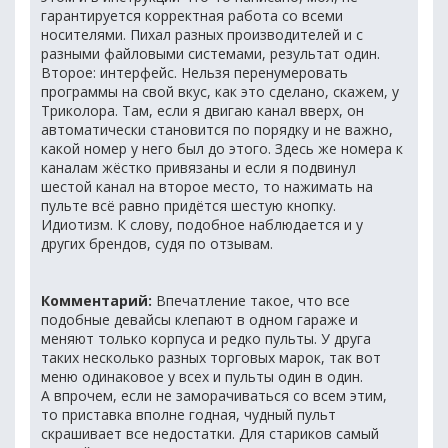
гарантируется корректная работа со всеми
носителями. Пихал разных производителей и с
разными файловыми системами, результат один.
Второе: интерфейс. Нельзя перенумеровать
программы на свой вкус, как это сделано, скажем, у
Триколора. Там, если я двигаю канал вверх, он
автоматически становится по порядку и не важно,
какой номер у него был до этого. Здесь же номера к
каналам жёстко привязаны и если я подвинул
шестой канал на второе место, то нажимать на
пульте всё равно придётся шестую кнопку.
Идиотизм. К слову, подобное наблюдается и у
других брендов, судя по отзывам.
Комментарий:
Впечатление такое, что все
подобные девайсы клепают в одном гараже и
меняют только корпуса и редко пульты. У друга
таких несколько разных торговых марок, так вот
меню одинаковое у всех и пульты один в один.
А впрочем, если не заморачиваться со всем этим,
то приставка вполне годная, чудный пульт
скрашивает все недостатки. Для стариков самый