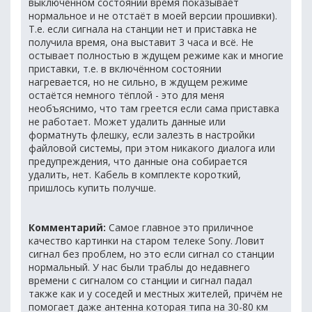
выключенном состоянии время показывает
нормальное и не отстаёт в моей версии прошивки).
Т.е. если сигнала на станции нет и приставка не
получила время, она выставит 3 часа и всё. Не
остывает полностью в ждущем режиме как и многие
приставки, т.е. в включённом состоянии
нагревается, но не сильно, в ждущем режиме
остаётся немного тёплой - это для меня
необъяснимо, что там греется если сама приставка
не работает. Может удалить данные или
форматнуть флешку, если залезть в настройки
файловой системы, при этом никакого диалога или
предупреждения, что данные она собирается
удалить, нет. Кабель в комплекте короткий,
пришлось купить получше.
Комментарий:
Самое главное это приличное
качество картинки на старом телеке Sony. Ловит
сигнал без проблем, но это если сигнал со станции
нормальный. У нас были траблы до недавнего
времени с сигналом со станции и сигнал падал
также как и у соседей и местных жителей, причём не
помогает даже антенна которая типа на 30-80 км