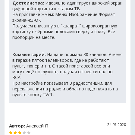
Достоинства:
Идеально адаптирует широкий экран
цифровой картинки к старым ТВ.
На приставке жмем: Меню-Изображение-Формат
экрана-4:3-ОК
Получаем вписанную в "квадрат" широкоэкранную
картинку с чёрными полосами сверху и снизу. Все
пропорции на месте.
Комментарий:
На даче поймала 30 каналов. У меня
в гараже пяток телевизоров, где не работают
пульт, тюнер и т.п. С такой приставкой все они
могут ещё послужить, получая от неё сигнал по
RCA.
При настройке показывает 3 радиостанции, для
переключения на радио и обратно надо нажать на
пульте кнопку TV/R .
24.07.2020
Автор:
Алексей П.