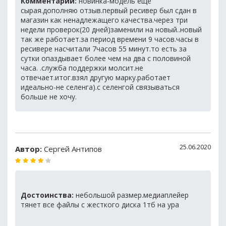
Комментарий:
новинка-модель ещё
сырая.дополняю отзыв.первый ресивер был сдан в
магазин как ненадлежащего качества.через три
недели проверок(20 дней)заменили на новый..новый
так же работает.за период времени 9 часов.часы в
ресивере насчитали 7часов 55 минут.то есть за
сутки опаздывает более чем на два с половиной
часа. .служба поддержки молсит.не
отвечает.итог.взял другую марку.работает
идеально-не селенга).с селенгой связываться
больше не хочу.
25.06.2020
Автор:
Сергей Антипов
Достоинства:
небольшой размер.медиаплейер
тянет все файлы с жесткого диска 1тб на ура