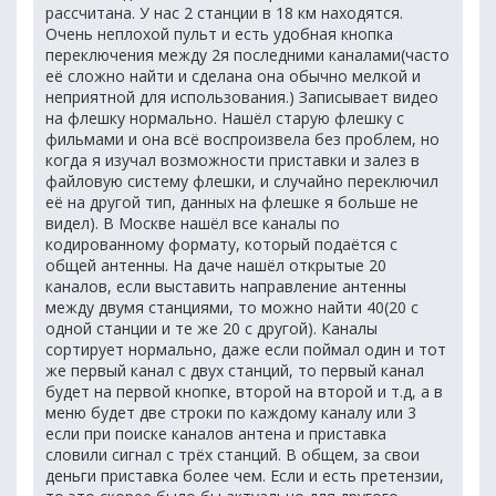
рассчитана. У нас 2 станции в 18 км находятся.
Очень неплохой пульт и есть удобная кнопка
переключения между 2я последними каналами(часто
её сложно найти и сделана она обычно мелкой и
неприятной для использования.) Записывает видео
на флешку нормально. Нашёл старую флешку с
фильмами и она всё воспроизвела без проблем, но
когда я изучал возможности приставки и залез в
файловую систему флешки, и случайно переключил
её на другой тип, данных на флешке я больше не
видел). В Москве нашёл все каналы по
кодированному формату, который подаётся с
общей антенны. На даче нашёл открытые 20
каналов, если выставить направление антенны
между двумя станциями, то можно найти 40(20 с
одной станции и те же 20 с другой). Каналы
сортирует нормально, даже если поймал один и тот
же первый канал с двух станций, то первый канал
будет на первой кнопке, второй на второй и т.д, а в
меню будет две строки по каждому каналу или 3
если при поиске каналов антена и приставка
словили сигнал с трёх станций. В общем, за свои
деньги приставка более чем. Если и есть претензии,