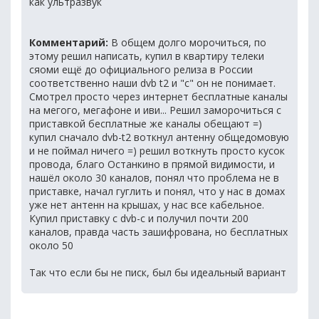
как ультразвук
Комментарий:
В общем долго морочиться, по
этому решил написать, купил в квартиру телеки
сяоми ещё до официального релиза в России
соответственно наши dvb t2 и "c" он не понимает.
Смотрел просто через интернет бесплатные каналы
на мегого, мегафоне и иви... Решил заморочиться с
приставкой бесплатные же каналы обещают =)
купил сначало dvb-t2 воткнул антенну общедомовую
и не поймал ничего =) решил воткнуть просто кусок
провода, благо Останкино в прямой видимости, и
нашёл около 30 каналов, понял что проблема не в
приставке, начал гуглить и понял, что у нас в домах
уже нет антенн на крышах, у нас все кабельное.
Купил приставку с dvb-c и получил почти 200
каналов, правда часть зашифрована, но бесплатных
около 50
Так что если бы не писк, был бы идеальный вариант