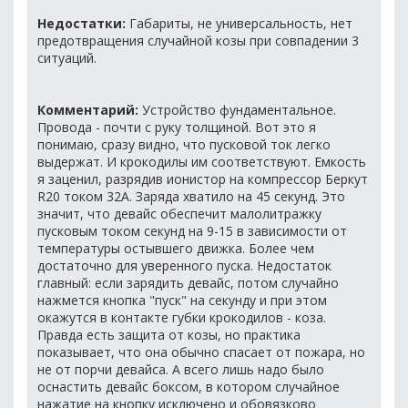
Недостатки:
Габариты, не универсальность, нет
предотвращения случайной козы при совпадении 3
ситуаций.
Комментарий:
Устройство фундаментальное.
Провода - почти с руку толщиной. Вот это я
понимаю, сразу видно, что пусковой ток легко
выдержат. И крокодилы им соответствуют. Емкость
я заценил, разрядив ионистор на компрессор Беркут
R20 током 32А. Заряда хватило на 45 секунд. Это
значит, что девайс обеспечит малолитражку
пусковым током секунд на 9-15 в зависимости от
температуры остывшего движка. Более чем
достаточно для уверенного пуска. Недостаток
главный: если зарядить девайс, потом случайно
нажмется кнопка "пуск" на секунду и при этом
окажутся в контакте губки крокодилов - коза.
Правда есть защита от козы, но практика
показывает, что она обычно спасает от пожара, но
не от порчи девайса. А всего лишь надо было
оснастить девайс боксом, в котором случайное
нажатие на кнопку исключено и обовязково