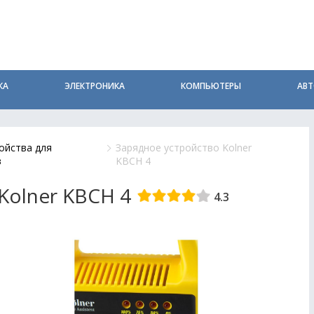
КА
ЭЛЕКТРОНИКА
КОМПЬЮТЕРЫ
АВ
ойства для
Зарядное устройство Kolner
в
KBCН 4
Kolner KBCН 4
4.3