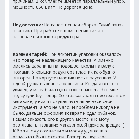
причинам. В комплекте имеется параллельный упор,
мощность 850 Ватт, не дорогая цена.
Недостатки:
Не качественная сборка. Едкий запах
пластика. При работе в помещении сильно
нагревается крышка редуктора
Комментарий:
При вскрытии упаковки оказалось
что товар не надлежащего качества. А именно
имелись царапины на подошве. Сколы на валу с
ножами. У крышки редуктора пластик как-будто
выгорел. На корпусе пластик весь в заусенцах. У
одной ручки вырван клок резины. Когда я все это
увидел, у меня была одна только мысль. Что мне
подсунули б.у. товар. Хотя заказывал в проверенном
магазине, у них я покупал чуть ли не весь свой
инструмент, а это не мало. И проблем никогда не
было. Дальше оформил возврат и сдал рубанок.
Решил заказать его в другом месте. (Не могу
разглашать название магазинов, Яндекс запрещает).
К большому сожалению и моему удивлению
результат был похожим. Развернул курьера