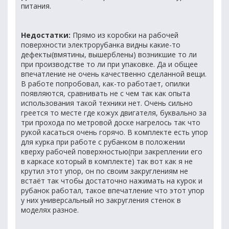
питания.
Недостатки:
Прямо из коробки на рабочей
поверхности электрорубанка видны какие-то
дефекты(вмятины, вышерблены) возникшие то ли
при производстве то ли при упаковке. Да и общее
впечатление не очень качественно сделанной вещи.
В работе попробовал, как-то работает, опилки
появляются, сравнивать не с чем так как опыта
использования такой техники нет. Очень сильно
греется то месте где кожух двигателя, буквально за
три прохода по метровой доске нагрелось так что
рукой касаться очень горячо. В комплекте есть упор
для курка при работе с рубанком в положении
кверху рабочей поверхностью(при закреплении его
в каркасе который в комплекте) так вот как я не
крутил этот упор, он по своим закруглениям не
встаёт так чтобы достаточно нажимать на курок и
рубанок работал, такое впечатление что этот упор
у них универсальный но закругления стенок в
моделях разное.