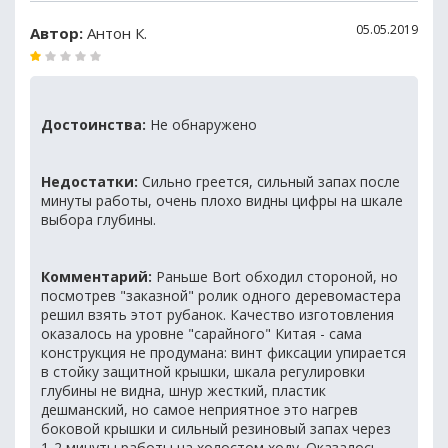
05.05.2019
Автор:
Антон К.
Достоинства:
Не обнаружено
Недостатки:
Сильно греется, сильный запах после
минуты работы, очень плохо видны цифры на шкале
выбора глубины.
Комментарий:
Раньше Bort обходил стороной, но
посмотрев "заказной" ролик одного деревомастера
решил взять этот рубанок. Качество изготовления
оказалось на уровне "сарайного" Китая - сама
конструкция не продумана: винт фиксации упирается
в стойку защитной крышки, шкала регулировки
глубины не видна, шнур жесткий, пластик
дешманский, но самое неприятное это нагрев
боковой крышки и сильный резиновый запах через
1-2 минуты работы на холостом ходу. Оказалось