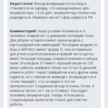
Недостатки:
Всегда возвращается на базу и
становится на зарядку, что нерационально для
аккумулятора, т е не даёт аккумулятору полностью
разрядиться. Неуверен насчёт офиц сервиса в РФ.
Комментарий:
Наши условия 4 комнаты и 4
человека. Ковров нет и домашних питомцев тоже.
Для уборки четырёх комнат нужна модель с
картографией или навигацией. Последние модели от
Бош и АйРобот имеют форму D, она оптимальна
для углов и расположенная в прямой части щетка
имеет большую площадь соприкосновения и забора
пыли. Эта модель D7 имеет хороший аккум на 120
минут работы, вайфай в обоих частотах. В дальней
комнате робот теряет вайфай как и все другие наши
гаджеты, но к глюкам не приводит, возвращается и
точно передаёт, что он видел и что он
пропылесосил. Созданная им карта очень точна. 4
комнаты чистит за 1 час и 10 минут. Расходует
половину аккумулятора. Теперь я пользуюсь
стационарным пылесосом только для очистки
робота.