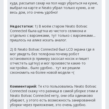
куда, рассыпал сахар на пол надо убраться на кухне,
выбрал на карте и Neato убрал только кухню, а не
весь дом, это очень удобно!
Недостатки:
1) В моём старом Neato Botvac
Connected была щётка из чистого селикона и
отдельно с варсинками, тут только с варсинками....
пришлось на алике искать аналог.
2) В Neato Botvac Connected был LCD экрана где я
мог увидеть без телефона почему робот
остановился (к примеру засосал носок и пишет
отчистеть щётку) и мог произвести какие-то
настройки... было удобно... тут же решили
сэкономить на более новой модели =(
Комментарий:
Те кто пользовались Neato Botvac
Connected скажу что разница в самой уборке этим и
Neato Botvac Connected нету, они оба одинаково
убирают, у этого есть возможность занированной
уборки через приложение, это очень удобно.