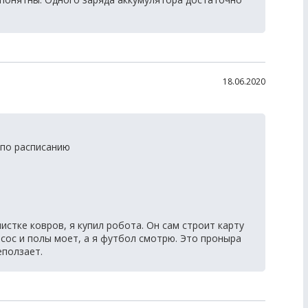
18.06.2020
 по расписанию
стке ковров, я купил робота. Он сам строит карту
есос и полы моет, а я футбол смотрю. Это проныра
еползает.