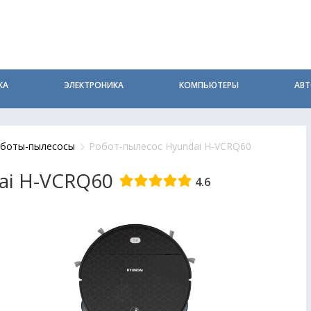
КА
ЭЛЕКТРОНИКА
КОМПЬЮТЕРЫ
АВ
боты-пылесосы
Робот-пылесос Hyundai H-VCRQ60
ai H-VCRQ60
4.6