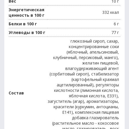
Вес
10 г
Энергетическая
332 ккал
ценность в 100 г
Белки в 100 г
6 г
Углеводы в 100 г
77 г
глюкозный сироп, сахар,
концентрированные соки
(яблочный, апельсиновый,
клубничный, персиковый, манго),
желатин пищевой,
влагоудерживающий агент
(сорбитовый сироп), стабилизатор
(картофельный крахмал
ацетилированный), регуляторы
кислотности (лимонная кислота,
Состав
яблочная кислота, E331),
загуститель (агар), ароматизаторы,
красители (куркумин, антоцианы,
E141), комплексная пищевая
добавка глазирователь
(растительное масло - кокосовое
масло, глазирователь - воск