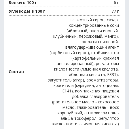
Белки в 100 г
6 г
Углеводы в 100 г
77 г
глюкозный сироп, сахар,
концентрированные соки
(яблочный, апельсиновый,
клубничный, персиковый, манго),
желатин пищевой,
влагоудерживающий агент
(сорбитовый сироп), стабилизатор
(картофельный крахмал
ацетилированный), регуляторы
кислотности (лимонная кислота,
Состав
яблочная кислота, E331),
загуститель (агар), ароматизаторы,
красители (куркумин, антоцианы,
E141), комплексная пищевая
добавка глазирователь
(растительное масло - кокосовое
масло, глазирователь - воск
карнаубский, антиокислитель -
альфа-токоферол, регулятор
кислотности - лимонная кислота)