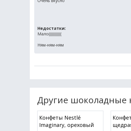
Очень вкусно
Недостатки:
Мало(((((((((((
Ням-ням-ням
Другие шоколадные 
Конфеты Nestlé
Конфет
Imaginary, ореховый
щедрая