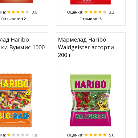
ка:
Оценка:
3.6
3.2
Отзывов:
12
Отзывов:
5
ад Haribo
Мармелад Haribo
ки Вуммис 1000
Waldgeister ассорти
200 г
ка:
Оценка:
1.0
5.0