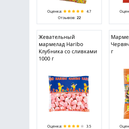
Оценка:
Оцен
4.7
Отзывов:
22
Жевательный
Мармел
мармелад Haribo
Червяч
Клубника со сливками
г
1000 г
Оценка:
Оцен
3.5