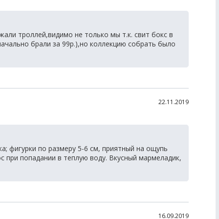
али троллей,видимо не только мы т.к. свит бокс в
начально брали за 99р.),но коллекцию собрать было
22.11.2019
а; фигурки по размеру 5-6 см, приятный на ощупь
с при попадании в теплую воду. Вкусный мармеладик,
16.09.2019