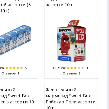
ой ассорти (5
ассорти 10 г
10 г)
ка:
Оценка:
5.0
3.0
Отзывов:
1
Отзывов:
2
ельный
Жевательный
ад Sweet Box
мармелад Sweet Box
eels ассорти 10
Робокар Поли ассорти
10 г