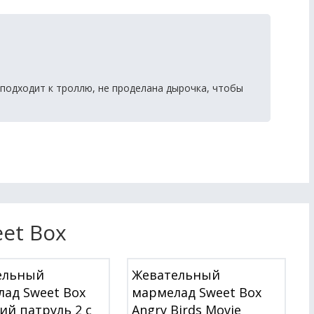
 подходит к троллю, не проделана дырочка, чтобы
et Box
ельный
Жевательный
ад Sweet Box
мармелад Sweet Box
й патруль 2 с
Angry Birds Movie