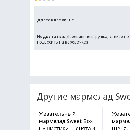
Достоинства:
Нет
Недостатки:
Деревянная игрушка, стикер не
подвесить на веревочке((
Другие мармелад Swe
Жевательный
Жеват
мармелад Sweet Box
мармел
Пушистики Щенята 3
Щенячи