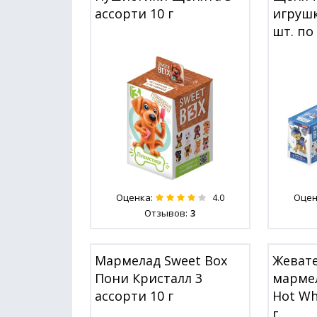
ассорти 10 г
игрушк
шт. по 
Оценка:
Оцен
4.0
Отзывов:
3
Мармелад Sweet Box
Жеват
Пони Кристалл 3
мармел
ассорти 10 г
Hot Wh
г