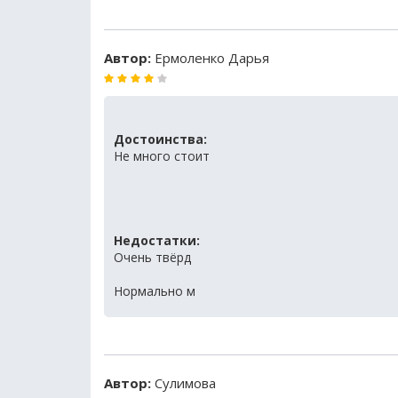
Автор:
Ермоленко Дарья
Достоинства:
Не много стоит
Недостатки:
Очень твёрд
Нормально м
Автор:
Сулимова