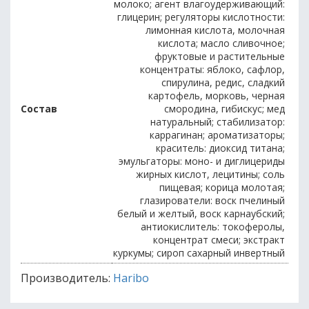
молоко; агент влагоудерживающий:
глицерин; регуляторы кислотности:
лимонная кислота, молочная
кислота; масло сливочное;
фруктовые и растительные
концентраты: яблоко, сафлор,
спирулина, редис, сладкий
картофель, морковь, черная
Состав
смородина, гибискус; мед
натуральный; стабилизатор:
каррагинан; ароматизаторы;
краситель: диоксид титана;
эмульгаторы: моно- и диглицериды
жирных кислот, лецитины; соль
пищевая; корица молотая;
глазирователи: воск пчелиный
белый и желтый, воск карнаубский;
антиокислитель: токоферолы,
концентрат смеси; экстракт
куркумы; сироп сахарный инвертный
Производитель:
Haribo