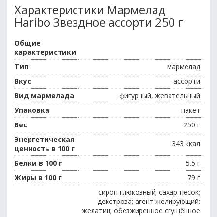
Характеристики Мармелад
Haribo Звездное ассорти 250 г
Общие
характеристики
Тип
мармелад
Вкус
ассорти
Вид мармелада
фигурный, жевательный
Упаковка
пакет
Вес
250 г
Энергетическая
343 ккал
ценность в 100 г
Белки в 100 г
5.5 г
Жиры в 100 г
79 г
сироп глюкозный; сахар-песок;
декстроза; агент желирующий:
желатин; обезжиренное сгущённое