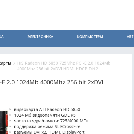
КА
ЭЛЕКТРОНИКА
КОМПЬЮТЕРЫ
АВ
карты
HIS Radeon HD 5850 725Mhz PCI-E 2.0 1024Mb
4000Mhz 256 bit 2xDVI HDMI HDCP Dirt2
E 2.0 1024Mb 4000Mhz 256 bit 2xDVI
видеокарта ATI Radeon HD 5850
1024 Мб видеопамяти GDDR5
частота ядра/памяти: 725/4000 МГц
поддержка режима SLI/CrossFire
разъемы DVI x2, HDMI, DisplayPort