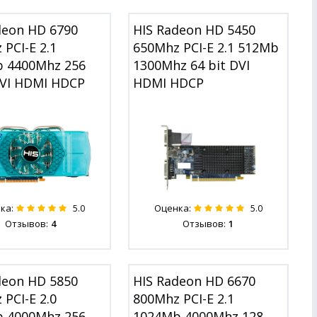
deon HD 6790
HIS Radeon HD 5450
PCI-E 2.1
650Mhz PCI-E 2.1 512Mb
 4400Mhz 256
1300Mhz 64 bit DVI
DVI HDMI HDCP
HDMI HDCP
ка:
Оценка:
5.0
5.0
Отзывов:
4
Отзывов:
1
deon HD 5850
HIS Radeon HD 6670
PCI-E 2.0
800Mhz PCI-E 2.1
 4000Mhz 256
1024Mb 4000Mhz 128