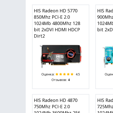
HIS Radeon HD 5770
HIS Ra
850Mhz PCI-E 2.0
900Mhz 
1024Mb 4800Mhz 128
1024Mb
bit 2xDVI HDMI HDCP
bit 2x
Dirt2
Оценка:
Оцен
4.5
Отзывов:
4
HIS Radeon HD 4870
HIS Ra
750Mhz PCI-E 2.0
725Mhz 
1024Mb 3600Mhz 256
1024Mb