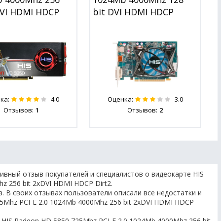
DVI HDMI HDCP
bit DVI HDMI HDCP
ка:
Оценка:
4.0
3.0
Отзывов:
1
Отзывов:
2
ивный отзыв покупателей и специалистов о видеокарте HIS
z 256 bit 2xDVI HDMI HDCP Dirt2.
. В своих отзывах пользователи описали все недостатки и
5Mhz PCI-E 2.0 1024Mb 4000Mhz 256 bit 2xDVI HDMI HDCP
HIS Radeon HD 5850 725Mhz PCI-E 2.0 1024Mb 4000Mhz 256 bit