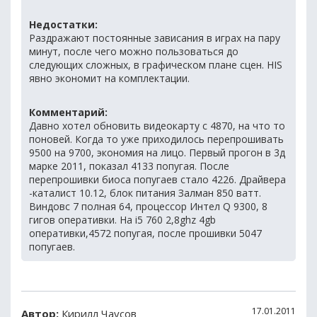
Недостатки:
Раздражают постоянные зависания в играх на пару
минут, после чего можно пользоваться до
следующих сложных, в графическом плане сцен. HIS
явно экономит на комплектации.
Комментарий:
Давно хотел обновить видеокарту с 4870, на что то
поновей. Когда то уже приходилось перепрошивать
9500 на 9700, экономия на лицо. Первый прогон в 3д
марке 2011, показал 4133 попугая. После
перепрошивки биоса попугаев стало 4226. Драйвера
-каталист 10.12, блок питания Залман 850 ватт.
Виндовс 7 полная 64, процессор Интел Q 9300, 8
гигов оперативки. На i5 760 2,8ghz 4gb
оперативки,4572 попугая, после прошивки 5047
попугаев.
17.01.2011
Автор:
Кирилл Чаусов