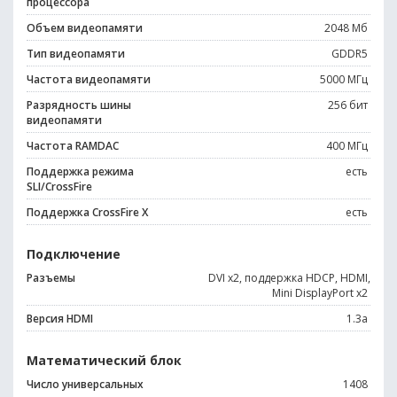
процессора
Объем видеопамяти
2048 Мб
Тип видеопамяти
GDDR5
Частота видеопамяти
5000 МГц
Разрядность шины
256 бит
видеопамяти
Частота RAMDAC
400 МГц
Поддержка режима
есть
SLI/CrossFire
Поддержка CrossFire X
есть
Подключение
Разъемы
DVI x2, поддержка HDCP, HDMI,
Mini DisplayPort x2
Версия HDMI
1.3a
Математический блок
Число универсальных
1408