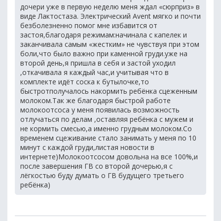
дочери уже в первую неделю меня ждал «сюрприз» в
виде Лактостаза. Электрический Avent мягко и почти
безболезненно помог мне избавится от
застоя,благодаря режимам:начинала с капелек и
заканчивала самым «жестким» не чувствуя при этом
боли,что было важно при каменной груди.уже на
второй день,я пришла в себя и застой уходил
,откачивала я каждый час,и учитывая что в
комплекте идёт соска к бутылочке,то
быстротполучалось накормить ребёнка сцеженным
молоком.Так же благодаря быстрой работе
молокоотсоса у меня появилась возможность
отлучаться по делам ,оставляя ребёнка с мужем и
не кормить смесью,а именно грудным молоком.Со
временем сцеживание стало занимать у меня по 10
минут с каждой груди,листая новости в
интернете)Молокоотсосом довольна на все 100%,и
после завершения ГВ со второй дочерью,я с
лёгкостью буду думать о ГВ будущего третьего
ребёнка)