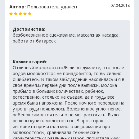
07.04.2018
Автор:
Пользователь удален
Достоинства:
безболезненное сцеживание, массажная насадка,
работа от батареек
Комментарий:
Отличный молокоотсос!Если вы думаете, что после
родов молокоотсос не понадобится, то вы сильно
ошибаетесь. В таком заблуждении находилась и я в
свое время.В первые дни после выписки, молока
прибыло в больших количествах, ребенок,
естественно, столько не съедал, да и грудь все
время была напряжена. После ночного перерыва на
утро в груди появлялось болезненное уплотнение,
ребенок самостоятельно не мог рассосать. Было
решено купить молокоотсос. В просторах
интернета прочитала много информаций про
молокоотсосы, сравнивала технические
характеристики различных марок, прочитала кучу