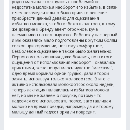
родов малыша столкнулись с проблемой не
недостатка молока,а наоборот его избытка, в связи
с чем незамедлительно было принято решение
приобрести данный девайс для сцеживания
избытков молока, чтобы избежать застоев, к тому
же доверие к бренду авент огромное, куча
племянников на нем выросло.. Ребенок у нас первый
и мы оказались мало подготовлены к жутким болям
сосков при кормлении, поэтому комфортное,
безболевое сцеживание также было желательно.
Первого использования даже боялись, но в итоге
ощущения от использования наоборот - оказались
приятными, жене понравилось чувство "массажа",
одно время кормили одной грудью, дали второй
зажить, используя только молокоотсос. В итоге
активно использовали молокоотсос около недели,
теперь лактация наладилась и избытков молока
нет, но мы не жалеем о покупке, потому что
надеемся его использовать позже, заготавливая
молоко на время поездки, например, да и второму
малышу данный гаджет вряд ли повредит.