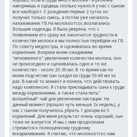
накормишь и сцедишь сколько нужно.А у нас с сыном
все наоборот. С рождения первые 2 суток он
получал только смесь, а потом уже началось
налаживание ГВ.На молокоотсос возлагались
большие надежды. Я была уверена, что с
появлением его сразу же закончатся трудности в
количестве молока и мы полностью перейдём на ГВ.
По совету медсестры, я сцеживалась во время
кормления. Вопреки моим ожиданиям
"мгновенного" увеличения количества молока, оно
не происходило и сцеживалась одно и то же
количество - около 20-30 мл. В то время как по
моим подсчётам сын сьедал из груди 50-60 мл за
раз. В какой то момент я поняла, что действовать
надо комплексно. Я стала прикладывать сына к груди
между кормлениями, а также стала пить"
волшебный" чай для увеличения лактации. На
данный момент (прошло чуть меньше 2х недель), у
нас с сыном получилось убрать 1 докорм из 5
кормлений. Для меня результат очень хороший, сын
тоже не жалуется. И мы с ним продолжаем
стремится к полноценному грудному
вскармливанию. Я считаю, что молокоотсос нам