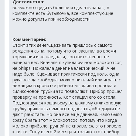
Достоинства:
возможно сцедить больше и сделать запас., в
комплекте есть бутылочка, все комплектующие
можно докупить при необходимости
Комментарий:
Стоит этих денегСцеживать пришлось с самого
рождения сына, потому что он засыпал во время
кормления и не наедался, соответственно, не
набирал вес. Вначале я купила ручной молокоотсос,
не philips. Пожалела денег на электрический. А не
надо было. Сцеживает практически под ноль, одна
рука всегда свободна, можно пить чай или играть с
лежащим в кроватке ребенком - длина провода и
силиконовой трубки это позволяют. Прибор прошел
проверку на прочность. Кот стащил его со стола.
Подвергшуюся кошачьему вандализму силиконовую
трубку пришлось немного подрезать, ибо дырки не
дают работать. Но она все еще длинная. Надо было
сразу брать этот молокоотсос, потому что когда
молоко прибыло, ручной не справился, это привело
к кисте. Сыну всего 2 месяца и только этот прибор