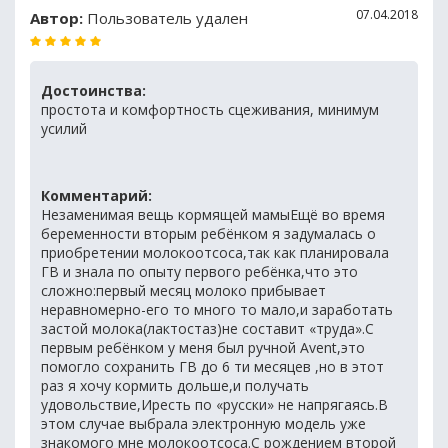
07.04.2018
Автор:
Пользователь удален
Достоинства:
простота и комфортность сцеживания, минимум
усилий
Комментарий:
Незаменимая вещь кормящей мамыЕщё во время
беременности вторым ребёнком я задумалась о
приобретении молокоотсоса,так как планировала
ГВ и знала по опыту первого ребёнка,что это
сложно:первый месяц молоко прибывает
неравномерно-его то много то мало,и заработать
застой молока(лактостаз)не составит «труда».С
первым ребёнком у меня был ручной Avent,это
помогло сохранить ГВ до 6 ти месяцев ,но в этот
раз я хочу кормить дольше,и получать
удовольствие,Иресть по «русски» не напрягаясь.В
этом случае выбрала электронную модель уже
знакомого мне молокоотсоса.С рождением второй