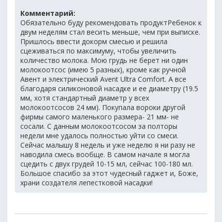
Комментарий:
Обязательно буду рекомендовать продуктРебенок к
двум неделям стал весить меньше, чем при выписке.
Пришлось ввести докорм смесью и решила
сцеживаться по максимуму, чтобы увеличить
количество молока. Мою грудь не берет ни один
молокоотсос (имею 5 разных), кроме как ручной
Авент и электрический Avent Ultra Comfort. А все
благодаря силиконовой насадке и ее диаметру (19.5
мм, хотя стандартный диаметр у всех
молокоотсосов 24 мм). Покупала вороки другой
фирмы самого маленького размера- 21 мм- не
сосали. С данным молокоотсосом за полторы
недели мне удалось полностью уйти со смеси.
Сейчас малышу 8 недель и уже неделю я ни разу не
наводила смесь вообще. В самом начале я могла
сцедить с двух грудей 10-15 мл, сейчас 100-180 мл.
Большое спасибо за этот чудесный гаджет и, Боже,
храни создателя лепестковой насадки!