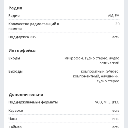
Радио
Радио
AM, FM
Количество радиостанций в
30
памяти
Поддержка RDS
есть
Интерфейсы
Входы
микрофон, аудио стерео, аудио
оптический
Выходы
композитный, S-Video,
компонентный, наушники,
аудио стерео
Дополнительно
Поддерживаемые форматы
VCD, MP3, JPEG
Караоке
есть
Часы
есть
Таймер
есть