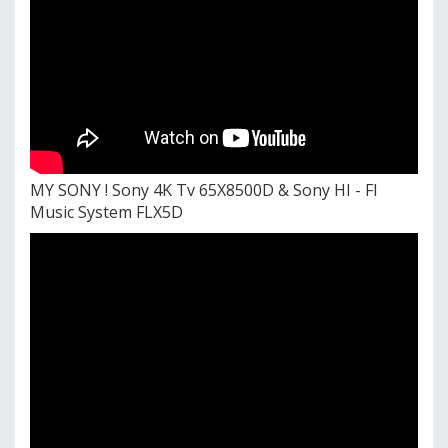
MY SONY ! Sony 4K Tv 65X8500D & Sony HI - FI
Music System FLX5D