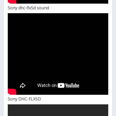
Sony dhc-flx5d sound
Sony DHC-FLX5D