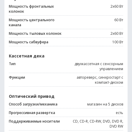
Мощность фронтальных
2x60 Вт
колонок
Мощность центрального
60 Вт
канала
Мощность тыловых колонок
2x60 Вт
Мощность сабвуфера
100 Вт
Кассетная дека
Тип
двухкассетная с сенсорным
управлением
Функции
автореверс, синхростарт с
компакт-диском
Оптический привод
Cпособ загрузки/механика
магазин на 5 дисков
Прогрессивная развертка
есть
Поддерживаемые носители
CD, CD-R, CD-RW, DVD, DVD R,
DVD RW