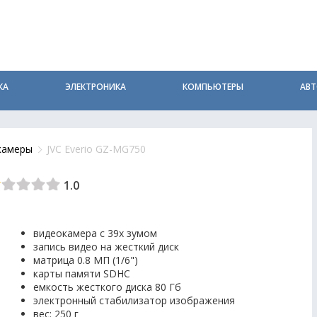
КА
ЭЛЕКТРОНИКА
КОМПЬЮТЕРЫ
АВ
камеры
JVC Everio GZ-MG750
1.0
видеокамера с 39x зумом
запись видео на жесткий диск
матрица 0.8 МП (1/6")
карты памяти SDHC
емкость жесткого диска 80 Гб
электронный стабилизатор изображения
вес: 250 г