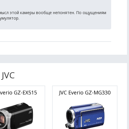
 Смысл этой камеры вообще непонятен. По ощущениям
кумулятор.
 JVC
Everio GZ-EX515
JVC Everio GZ-MG330